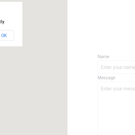
ly.
OK
Name
Message