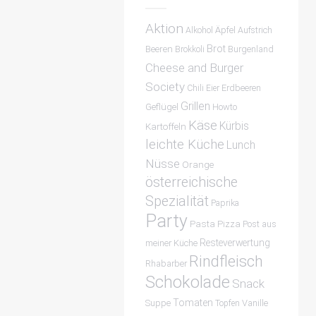
Aktion
Äpfel
Alkohol
Aufstrich
Brot
Beeren
Burgenland
Brokkoli
Cheese and Burger
Society
Chili
Erdbeeren
Eier
Grillen
Geflügel
Howto
Käse
Kürbis
Kartoffeln
leichte Küche
Lunch
Nüsse
Orange
österreichische
Spezialität
Paprika
Party
Pasta
Pizza
Post aus
Resteverwertung
meiner Küche
Rindfleisch
Rhabarber
Schokolade
Snack
Tomaten
Suppe
Vanille
Topfen