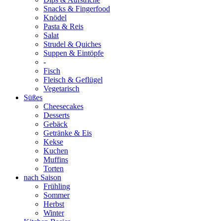
Snacks & Fingerfood
Knödel
Pasta & Reis
Salat
Strudel & Quiches
Suppen & Eintöpfe
-
Fisch
Fleisch & Geflügel
Vegetarisch
Süßes
Cheesecakes
Desserts
Gebäck
Getränke & Eis
Kekse
Kuchen
Muffins
Torten
nach Saison
Frühling
Sommer
Herbst
Winter