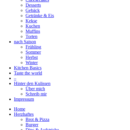
Desserts
Gebäck
Getränke & Eis
Kekse
Kuchen
Muffins
Torten
nach Saison
Frühling
Sommer
Herbst
Winter
Kitchen Basics
Taste the world
–
Hinter den Kulissen
Über mich
Schreib mir
Impressum
Home
Herzhaftes
Brot & Pizza
Burger
Dips & Aufstriche