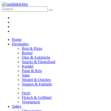
Home
Herzhaftes
Brot & Pizza
Burger
Dips & Aufstriche
Snacks & Fingerfood
Knödel
Pasta & Reis
Salat
Strudel & Quiches
Suppen & Eintöpfe
-
Fisch
Fleisch & Geflügel
Vegetarisch
Süßes
Cheesecakes