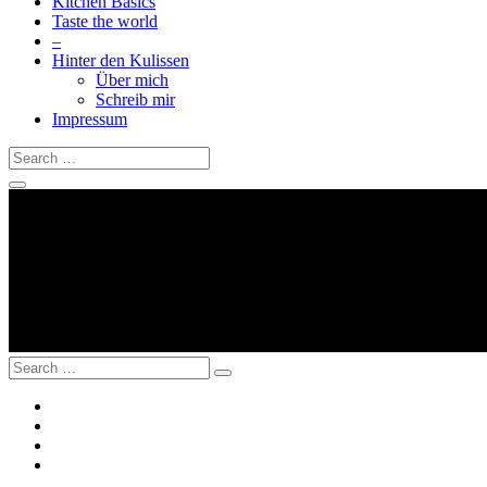
Kitchen Basics
Taste the world
–
Hinter den Kulissen
Über mich
Schreib mir
Impressum