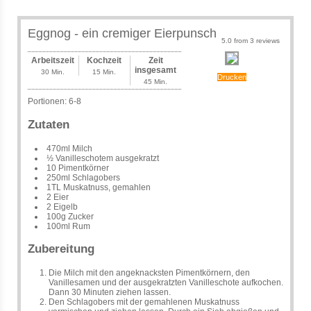
Eggnog - ein cremiger Eierpunsch
5.0
from
3
reviews
Arbeitszeit
Kochzeit
Zeit
insgesamt
30 Min.
15 Min.
Drucken
45 Min.
Portionen:
6-8
Zutaten
470ml Milch
½ Vanilleschotem ausgekratzt
10 Pimentkörner
250ml Schlagobers
1TL Muskatnuss, gemahlen
2 Eier
2 Eigelb
100g Zucker
100ml Rum
Zubereitung
Die Milch mit den angeknacksten Pimentkörnern, den
Vanillesamen und der ausgekratzten Vanilleschote aufkochen.
Dann 30 Minuten ziehen lassen.
Den Schlagobers mit der gemahlenen Muskatnuss