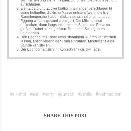
vermischen und ziehen lassen. Durch ein Sieb abgießen und
aufschlagen.
Eier, Eigelb und Zucker kräftig miteinander verschlagen bi
seine hellgelbe, dickliche Masse entsteht (wenn die Eier
Raumtemperatur haben, dicken sie schneller ein und der
Eggnog wird insgesamt cremiger). Die Milch erneut
aufkochen, dann langsam durch ein Sieb in die Eimasse
gießen. Dabei ständig mixen. Dann den Schlagobers
unterheben.
Den Eggnog im Eisbad unter ständigem Rühren kalt werden
lassen, anschließend den Rum einrühren. Mindestens eine
Stunde kalt stellen.
Der Eggnog hält sich im Kühlschrank ca. 3-4 Tage.
#alkohol
#eier
#party
#punsch
#vanille
#weihnachten
SHARE THIS POST