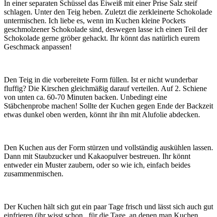
In einer separaten Schüssel das Eiweiß mit einer Prise Salz steif
schlagen. Unter den Teig heben. Zuletzt die zerkleinerte Schokolade
untermischen. Ich liebe es, wenn im Kuchen kleine Pockets
geschmolzener Schokolade sind, deswegen lasse ich einen Teil der
Schokolade gerne gröber gehackt. Ihr könnt das natürlich eurem
Geschmack anpassen!
Den Teig in die vorbereitete Form füllen. Ist er nicht wunderbar
fluffig? Die Kirschen gleichmäßig darauf verteilen. Auf 2. Schiene
von unten ca. 60-70 Minuten backen. Unbedingt eine
Stäbchenprobe machen! Sollte der Kuchen gegen Ende der Backzeit
etwas dunkel oben werden, könnt ihr ihn mit Alufolie abdecken.
Den Kuchen aus der Form stürzen und vollständig auskühlen lassen.
Dann mit Staubzucker und Kakaopulver bestreuen. Ihr könnt
entweder ein Muster zaubern, oder so wie ich, einfach beides
zusammenmischen.
Der Kuchen hält sich gut ein paar Tage frisch und lässt sich auch gut
einfrieren (ihr wisst schon.. für die Tage, an denen man Kuchen