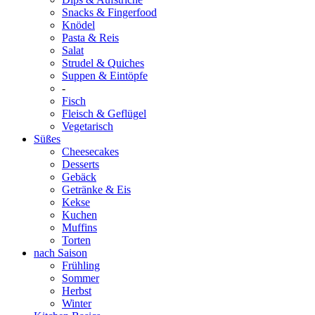
Snacks & Fingerfood
Knödel
Pasta & Reis
Salat
Strudel & Quiches
Suppen & Eintöpfe
-
Fisch
Fleisch & Geflügel
Vegetarisch
Süßes
Cheesecakes
Desserts
Gebäck
Getränke & Eis
Kekse
Kuchen
Muffins
Torten
nach Saison
Frühling
Sommer
Herbst
Winter