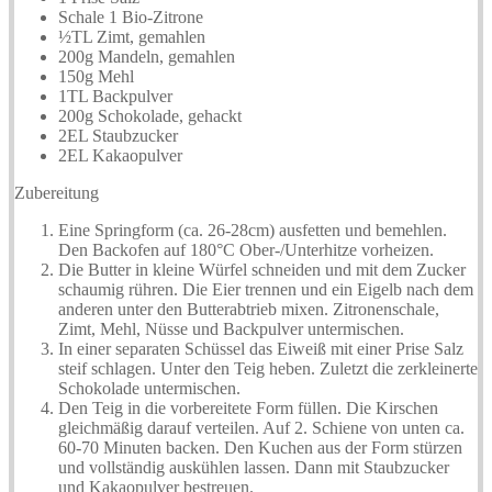
Schale 1 Bio-Zitrone
½TL Zimt, gemahlen
200g Mandeln, gemahlen
150g Mehl
1TL Backpulver
200g Schokolade, gehackt
2EL Staubzucker
2EL Kakaopulver
Zubereitung
Eine Springform (ca. 26-28cm) ausfetten und bemehlen.
Den Backofen auf 180°C Ober-/Unterhitze vorheizen.
Die Butter in kleine Würfel schneiden und mit dem Zucker
schaumig rühren. Die Eier trennen und ein Eigelb nach dem
anderen unter den Butterabtrieb mixen. Zitronenschale,
Zimt, Mehl, Nüsse und Backpulver untermischen.
In einer separaten Schüssel das Eiweiß mit einer Prise Salz
steif schlagen. Unter den Teig heben. Zuletzt die zerkleinerte
Schokolade untermischen.
Den Teig in die vorbereitete Form füllen. Die Kirschen
gleichmäßig darauf verteilen. Auf 2. Schiene von unten ca.
60-70 Minuten backen. Den Kuchen aus der Form stürzen
und vollständig auskühlen lassen. Dann mit Staubzucker
und Kakaopulver bestreuen.