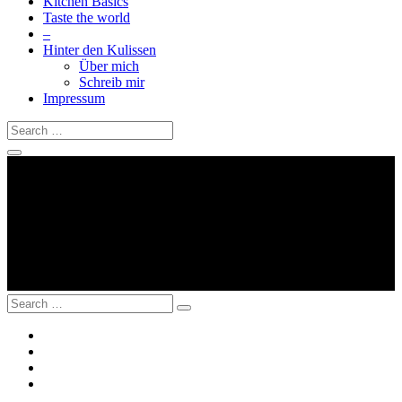
Kitchen Basics
Taste the world
–
Hinter den Kulissen
Über mich
Schreib mir
Impressum