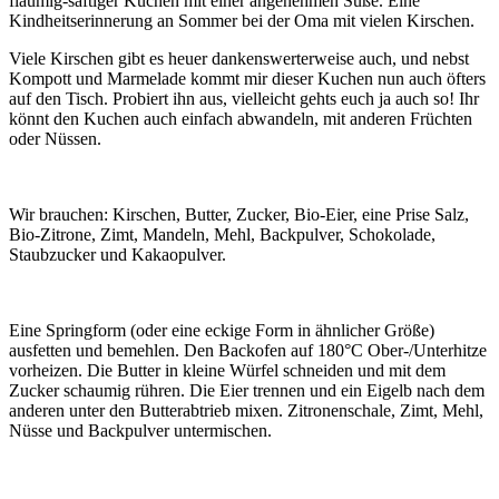
flaumig-saftiger Kuchen mit einer angenehmen Süße. Eine
Kindheitserinnerung an Sommer bei der Oma mit vielen Kirschen.
Viele Kirschen gibt es heuer dankenswerterweise auch, und nebst
Kompott und Marmelade kommt mir dieser Kuchen nun auch öfters
auf den Tisch. Probiert ihn aus, vielleicht gehts euch ja auch so! Ihr
könnt den Kuchen auch einfach abwandeln, mit anderen Früchten
oder Nüssen.
Wir brauchen: Kirschen, Butter, Zucker, Bio-Eier, eine Prise Salz,
Bio-Zitrone, Zimt, Mandeln, Mehl, Backpulver, Schokolade,
Staubzucker und Kakaopulver.
Eine Springform (oder eine eckige Form in ähnlicher Größe)
ausfetten und bemehlen. Den Backofen auf 180°C Ober-/Unterhitze
vorheizen. Die Butter in kleine Würfel schneiden und mit dem
Zucker schaumig rühren. Die Eier trennen und ein Eigelb nach dem
anderen unter den Butterabtrieb mixen. Zitronenschale, Zimt, Mehl,
Nüsse und Backpulver untermischen.