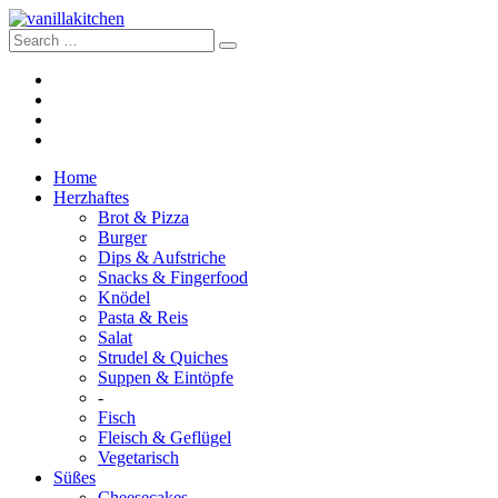
Home
Herzhaftes
Brot & Pizza
Burger
Dips & Aufstriche
Snacks & Fingerfood
Knödel
Pasta & Reis
Salat
Strudel & Quiches
Suppen & Eintöpfe
-
Fisch
Fleisch & Geflügel
Vegetarisch
Süßes
Cheesecakes