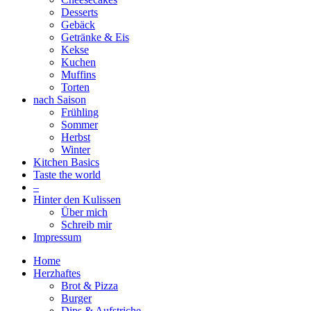
Desserts
Gebäck
Getränke & Eis
Kekse
Kuchen
Muffins
Torten
nach Saison
Frühling
Sommer
Herbst
Winter
Kitchen Basics
Taste the world
–
Hinter den Kulissen
Über mich
Schreib mir
Impressum
Home
Herzhaftes
Brot & Pizza
Burger
Dips & Aufstriche