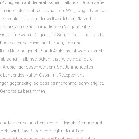
in Königreich auf der arabischen Halbinsel. Durch seine
zu einem der reichsten Länder der Welt, rangiert aber bei
nrechte auf einem der weltweit letzten Plätze. Die
st stark von seiner nomadischen Vergangenheit
enstämme waren Ziegen- und Schafhirten, traditionelle
basieren daher meist auf Fleisch, Reis und
t als Nationalgericht Saudi-Arabiens, obwohl es auch
abischen Halbinsel bekannt ist (wie viele andere
udi-Arabien genossen werden). Seit Jahrhunderten
ie Länder des Nahen Osten mit Rezepten und
en gegenseitig, so dass es manchmal schwierig ist,
 Gerichts zu bestimmen.
liche Mischung aus Reis, der mit Fleisch, Gemüse und
cht wird. Das Besondere liegt in der Art der