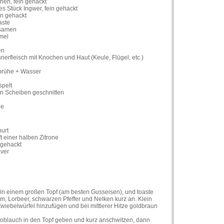
en, fein gehackt
 Stück Ingwer, fein gehackt
in gehackt
aste
rsamen
mel
en
nerfleisch mit Knochen und Haut (Keule, Flügel, etc.)
rühe + Wasser
spelt
 in Scheiben geschnitten
ne
urt
t einer halben Zitrone
 gehackt
lver
 in einem großen Topf (am besten Gusseisen), und toaste
, Lorbeer, schwarzen Pfeffer und Nelken kurz an. Klein
wiebelwürfel hinzufügen und bei mittlerer Hitze goldbraun
oblauch in den Topf geben und kurz anschwitzen, dann