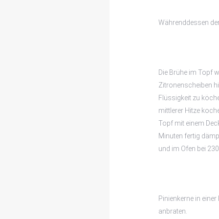
Währenddessen den
Die Brühe im Topf wi
Zitronenscheiben h
Flüssigkeit zu köch
mittlerer Hitze koc
Topf mit einem Deck
Minuten fertig dämp
und im Ofen bei 230
Pinienkerne in eine
anbraten.