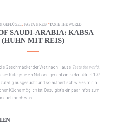
 & GEFLÜGEL
/
PASTA & REIS
/
TASTE THE WORLD
OF SAUDI-ARABIA: KABSA
(HUHN MIT REIS)
s die Geschmäcker der Welt nach Hause:
Taste the world.
 dieser Kategorie ein Nationalgericht eines der aktuell 197
; zufällig ausgesucht und so authentisch wie es mir in
chen Küche möglich ist. Dazu gibt’s ein paar Infos zum
wir auch noch was.
IEN