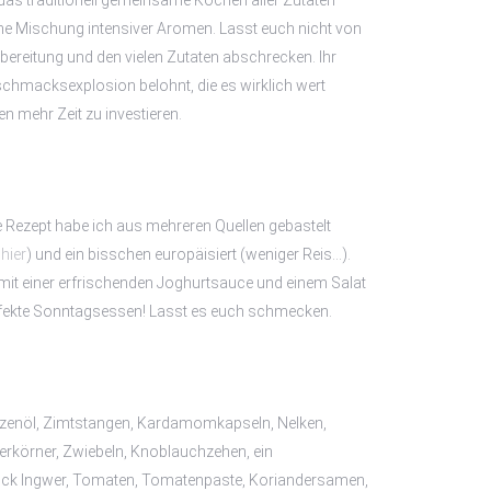
das traditionell gemeinsame Kochen aller Zutaten
iche Mischung intensiver Aromen. Lasst euch nicht von
ereitung und den vielen Zutaten abschrecken. Ihr
schmacksexplosion belohnt, die es wirklich wert
n mehr Zeit zu investieren.
te Rezept habe ich aus mehreren Quellen gebastelt
hier
) und ein bisschen europäisiert (weniger Reis…).
mit einer erfrischenden Joghurtsauce und einem Salat
erfekte Sonntagsessen! Lasst es euch schmecken.
nzenöl, Zimtstangen, Kardamomkapseln, Nelken,
fferkörner, Zwiebeln, Knoblauchzehen, ein
k Ingwer, Tomaten, Tomatenpaste, Koriandersamen,