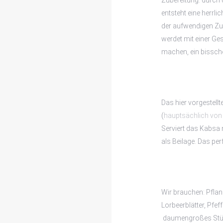
Zubereitung: durch 
entsteht eine herrl
der aufwendigen Zub
werdet mit einer Ge
machen, ein bissche
Das hier vorgestell
(
hauptsächlich von 
Serviert das Kabsa 
als Beilage. Das p
Wir brauchen: Pfla
Lorbeerblätter, Pfe
daumengroßes Stüc