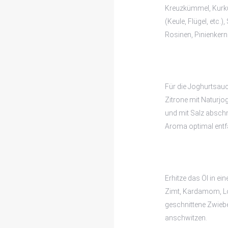
Kreuzkümmel, Kurku
(Keule, Flügel, etc.)
Rosinen, Pinienkerne
Für die Joghurtsauc
Zitrone mit Naturjog
und mit Salz absch
Aroma optimal entfa
Erhitze das Öl in e
Zimt, Kardamom, Lor
geschnittene Zwiebe
anschwitzen.