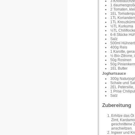
3 Knoblauchzeh
1 daumengroßes
2 Tomaten, kle
1EL Tomatenp
1TL Koriande
1TL Kreuzküm
½TL Kurkuma
½TL Chiliflock
6-8 Stücke Hüh
Salz
500ml Hühnerb
400g Reis
1 Karotte, gera
½ Bio-Zitrone,
50g Rosinen
50g Pinienker
1EL Butter
Joghurtsauce
300g Naturjogh
Schale und Saf
2EL Petersilie,
1 Prise Chilipu
Salz
Zubereitung
Erhitze das Öl
Zimt, Kardamom
geschnittene Z
anschwitzen.
Ingwer und Kn