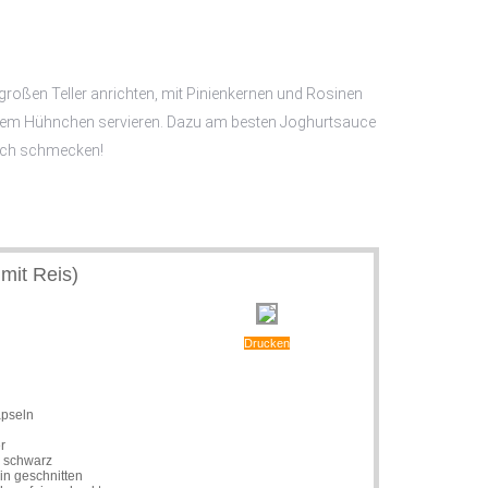
großen Teller anrichten, mit Pinienkernen und Rosinen
dem Hühnchen servieren. Dazu am besten Joghurtsauce
euch schmecken!
mit Reis)
Drucken
l
pseln
r
, schwarz
in geschnitten