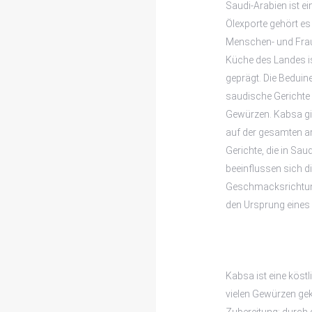
Saudi-Arabien ist e
Ölexporte gehört es 
Menschen- und Fraue
Küche des Landes i
geprägt. Die Beduin
saudische Gerichte 
Gewürzen. Kabsa gil
auf der gesamten ar
Gerichte, die in Sa
beeinflussen sich d
Geschmacksrichtung
den Ursprung eines
Kabsa ist eine köst
vielen Gewürzen geko