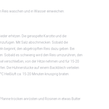
 Reis waschen und in Wasser einweichen.
eder erhitzen. Die geraspelte Karotte und die
inzufügen. Mit Salz abschmecken. Sobald die
eln beginnt, den abgetropften Reis dazu geben. Bei
hen. Sobald es schwierig wird den Reis umzurühren, den
el verschließen, von der Hitze nehmen und für 15-20
fen. Die Hühnerstücke auf einem Backblech verteilen
°C Heißluft ca. 15-20 Minuten knusprig braten.
r Pfanne trocken anrösten und Rosinen in etwas Butter