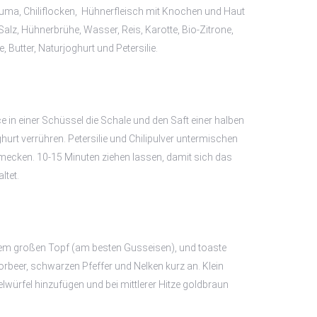
ma, Chiliflocken, Hühnerfleisch mit Knochen und Haut
, Salz, Hühnerbrühe, Wasser, Reis, Karotte, Bio-Zitrone,
, Butter, Naturjoghurt und Petersilie.
e in einer Schüssel die Schale und den Saft einer halben
hurt verrühren. Petersilie und Chilipulver untermischen
mecken. 10-15 Minuten ziehen lassen, damit sich das
ltet.
inem großen Topf (am besten Gusseisen), und toaste
beer, schwarzen Pfeffer und Nelken kurz an. Klein
lwürfel hinzufügen und bei mittlerer Hitze goldbraun