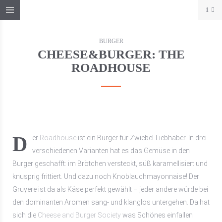
1
BURGER
CHEESE&BURGER: THE
ROADHOUSE
Der
Roadhouse
ist ein Burger für Zwiebel-Liebhaber. In drei
verschiedenen Varianten hat es das Gemüse in den
Burger geschafft: im Brötchen versteckt, süß karamellisiert und
knusprig frittiert. Und dazu noch Knoblauchmayonnaise! Der
Gruyere ist da als Käse perfekt gewählt – jeder andere würde bei
den dominanten Aromen sang- und klanglos untergehen. Da hat
sich die
Cheese and Burger Society
was Schönes einfallen