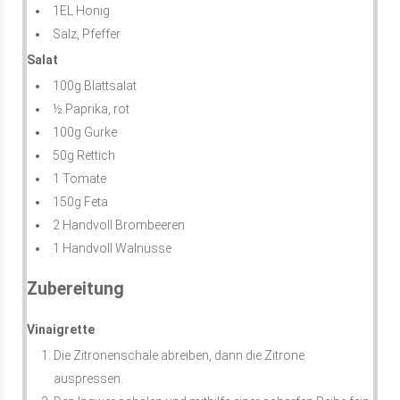
1EL Honig
Salz, Pfeffer
Salat
100g Blattsalat
½ Paprika, rot
100g Gurke
50g Rettich
1 Tomate
150g Feta
2 Handvoll Brombeeren
1 Handvoll Walnüsse
Zubereitung
Vinaigrette
Die Zitronenschale abreiben, dann die Zitrone
auspressen.