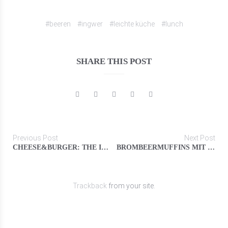
#beeren
#ingwer
#leichte küche
#lunch
SHARE THIS POST
Previous Post
Next Post
CHEESE&BURGER: THE ISABELLA
BROMBEERMUFFINS MIT THYMIAN
Trackback
from your site.