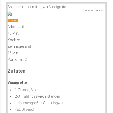
Brombeersalat mit Ingwer Vinaigrette
5.0
from
1
reviews
Drucken
Arbeitszeit
15 Min.
Kochzeit
Zeit insgesamt
15 Min.
Portionen:
2
Zutaten
Vinaigrette
1 Zitrone, Bio
2-3 Frühlingszwiebelstangen
1 daumengroßes Stück Ingwer
4EL Olivenöl