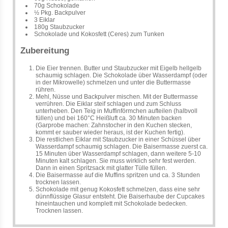
70g Schokolade
½ Pkg. Backpulver
3 Eiklar
180g Staubzucker
Schokolade und Kokosfett (Ceres) zum Tunken
Zubereitung
Die Eier trennen. Butter und Staubzucker mit Eigelb hellgelb
schaumig schlagen. Die Schokolade über Wasserdampf (oder
in der Mikrowelle) schmelzen und unter die Buttermasse
rühren.
Mehl, Nüsse und Backpulver mischen. Mit der Buttermasse
verrühren. Die Eiklar steif schlagen und zum Schluss
unterheben. Den Teig in Muffinförmchen aufteilen (halbvoll
füllen) und bei 160°C Heißluft ca. 30 Minuten backen
(Garprobe machen: Zahnstocher in den Kuchen stecken,
kommt er sauber wieder heraus, ist der Kuchen fertig).
Die restlichen Eiklar mit Staubzucker in einer Schüssel über
Wasserdampf schaumig schlagen. Die Baisermasse zuerst ca.
15 Minuten über Wasserdampf schlagen, dann weitere 5-10
Minuten kalt schlagen. Sie muss wirklich sehr fest werden.
Dann in einen Spritzsack mit glatter Tülle füllen.
Die Baisermasse auf die Muffins spritzen und ca. 3 Stunden
trocknen lassen.
Schokolade mit genug Kokosfett schmelzen, dass eine sehr
dünnflüssige Glasur entsteht. Die Baiserhaube der Cupcakes
hineintauchen und komplett mit Schokolade bedecken.
Trocknen lassen.