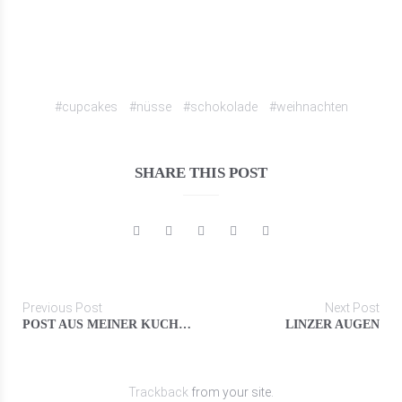
#cupcakes
#nüsse
#schokolade
#weihnachten
SHARE THIS POST
Previous Post
Next Post
POST AUS MEINER KÜCHE: WEIHNACHTSSCHICKEREI
LINZER AUGEN
Trackback
from your site.