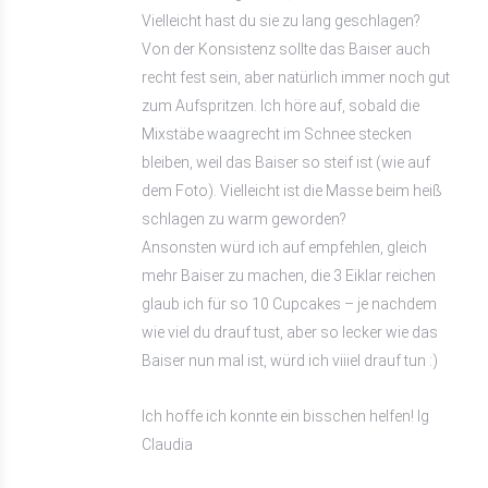
Vielleicht hast du sie zu lang geschlagen?
Von der Konsistenz sollte das Baiser auch
recht fest sein, aber natürlich immer noch gut
zum Aufspritzen. Ich höre auf, sobald die
Mixstäbe waagrecht im Schnee stecken
bleiben, weil das Baiser so steif ist (wie auf
dem Foto). Vielleicht ist die Masse beim heiß
schlagen zu warm geworden?
Ansonsten würd ich auf empfehlen, gleich
mehr Baiser zu machen, die 3 Eiklar reichen
glaub ich für so 10 Cupcakes – je nachdem
wie viel du drauf tust, aber so lecker wie das
Baiser nun mal ist, würd ich viiiel drauf tun :)
Ich hoffe ich konnte ein bisschen helfen! lg
Claudia