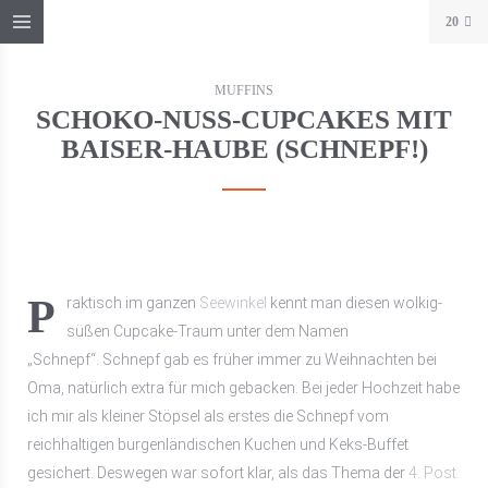
20
MUFFINS
SCHOKO-NUSS-CUPCAKES MIT
BAISER-HAUBE (SCHNEPF!)
Praktisch im ganzen
Seewinkel
kennt man diesen wolkig-
süßen Cupcake-Traum unter dem Namen
„Schnepf“. Schnepf gab es früher immer zu Weihnachten bei
Oma, natürlich extra für mich gebacken. Bei jeder Hochzeit habe
ich mir als kleiner Stöpsel als erstes die Schnepf vom
reichhaltigen burgenländischen Kuchen und Keks-Buffet
gesichert. Deswegen war sofort klar, als das Thema der
4. Post