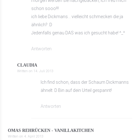
morgen werden sie nachgebacken, ich freu mich
schon sooo!!!
ich liebe Dickmans… vielleicht schmecken die ja
ähnlich? :D
Jedenfalls genau DAS was ich gesucht habe! ^_^
Antworten
CLAUDIA
Written on
14. Juli 2013
Ich find schon, dass der Schaum Dickmanns
ähnelt :D Bin auf dein Urteil gespannt!
Antworten
OMAS REHRÜCKEN - VANILLAKITCHEN
Written on
4. April 2013