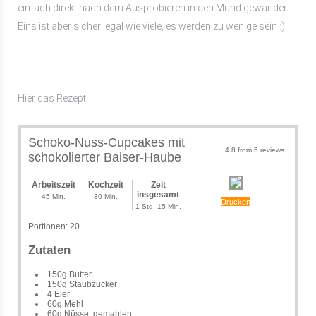
einfach direkt nach dem Ausprobieren in den Mund gewandert.
Eins ist aber sicher: egal wie viele, es werden zu wenige sein :)
Hier das Rezept:
Schoko-Nuss-Cupcakes mit
4.8
from
5
reviews
schokolierter Baiser-Haube
Arbeitszeit
Kochzeit
Zeit
insgesamt
45 Min.
30 Min.
Drucken
1 Std. 15 Min.
Portionen:
20
Zutaten
150g Butter
150g Staubzucker
4 Eier
60g Mehl
60g Nüsse, gemahlen