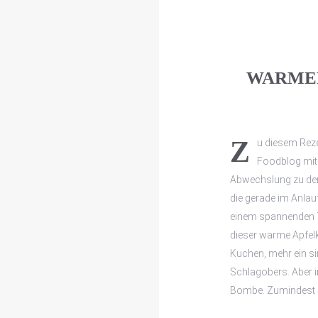
WARMER
Zu diesem Rez
Foodblog mit 
Abwechslung zu den
die gerade im Anlauf
einem spannenden Tw
dieser warme Apfelku
Kuchen, mehr ein s
Schlagobers. Aber in
Bombe. Zumindest b