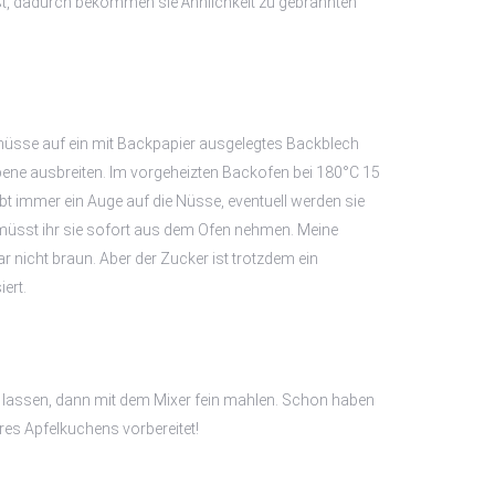
ßt, dadurch bekommen sie Ähnlichkeit zu gebrannten
nüsse auf ein mit Backpapier ausgelegtes Backblech
Ebene ausbreiten. Im vorgeheizten Backofen bei 180°C 15
t immer ein Auge auf die Nüsse, eventuell werden sie
müsst ihr sie sofort aus dem Ofen nehmen. Meine
r nicht braun. Aber der Zucker ist trotzdem ein
ert.
 lassen, dann mit dem Mixer fein mahlen. Schon haben
es Apfelkuchens vorbereitet!