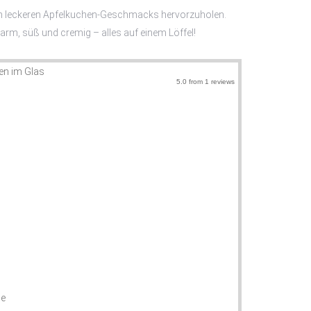
en leckeren Apfelkuchen-Geschmacks hervorzuholen.
warm, süß und cremig – alles auf einem Löffel!
en im Glas
5.0
from
1
reviews
se