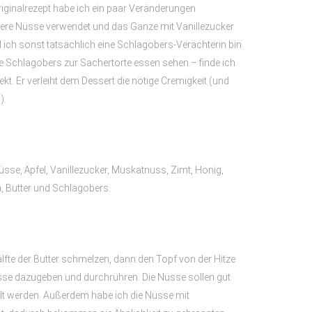
iginalrezept habe ich ein paar Veränderungen
e Nüsse verwendet und das Ganze mit Vanillezucker
ich sonst tatsächlich eine Schlagobers-Verächterin bin
ie Schlagobers zur Sachertorte essen sehen – finde ich
fekt. Er verleiht dem Dessert die nötige Cremigkeit (und
).
sse, Äpfel, Vanillezucker, Muskatnuss, Zimt, Honig,
 Butter und Schlagobers.
älfte der Butter schmelzen, dann den Topf von der Hitze
se dazugeben und durchrühren. Die Nüsse sollen gut
lt werden. Außerdem habe ich die Nüsse mit