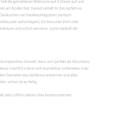
 Teilt die gemahlenen Walnüsse auf 4 Gläser auf und
hen am Boden fest. Darauf verteilt ihr das Apfelmus.
 Glaskuchen mit Vanilleschlagobers (einfach
illezucker aufschlagen). Ein bisschen Zimt oder
treuen und sofort servieren, sonst zerläuft der
 unkompliziertes Dessert, dass sich perfekt als Abschluss
Menüs macht! Es lässt sich wunderbar vorbereiten, man
dem Servieren das Apfelmus erwärmen und alles
en, schon ist es fertig.
aß den Löffel in dieses Glas hineinzustechen…