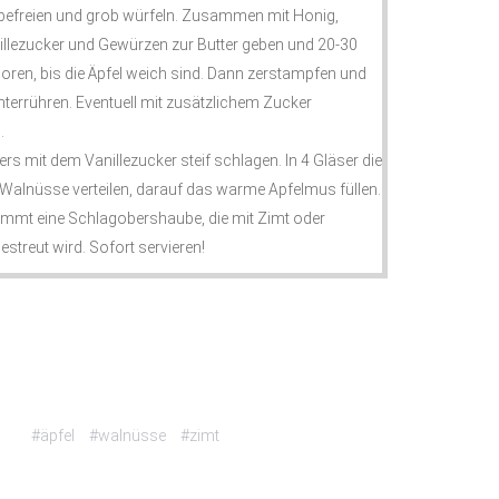
efreien und grob würfeln. Zusammen mit Honig,
nillezucker und Gewürzen zur Butter geben und 20-30
ren, bis die Äpfel weich sind. Dann zerstampfen und
nterrühren. Eventuell mit zusätzlichem Zucker
.
s mit dem Vanillezucker steif schlagen. In 4 Gläser die
 Walnüsse verteilen, darauf das warme Apfelmus füllen.
mmt eine Schlagobershaube, die mit Zimt oder
treut wird. Sofort servieren!
#äpfel
#walnüsse
#zimt