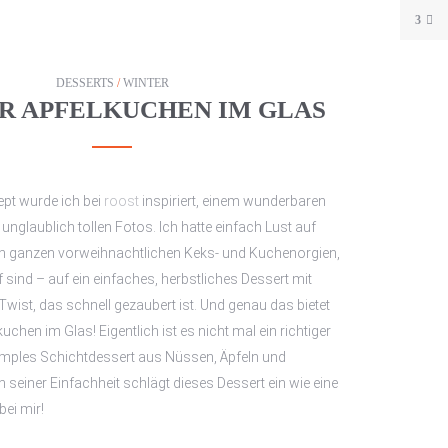
3
DESSERTS
/
WINTER
 APFELKUCHEN IM GLAS
ept wurde ich bei
roost
inspiriert, einem wunderbaren
unglaublich tollen Fotos. Ich hatte einfach Lust auf
 ganzen vorweihnachtlichen Keks- und Kuchenorgien,
 sind – auf ein einfaches, herbstliches Dessert mit
ist, das schnell gezaubert ist. Und genau das bietet
chen im Glas! Eigentlich ist es nicht mal ein richtiger
imples Schichtdessert aus Nüssen, Äpfeln und
 seiner Einfachheit schlägt dieses Dessert ein wie eine
ei mir!