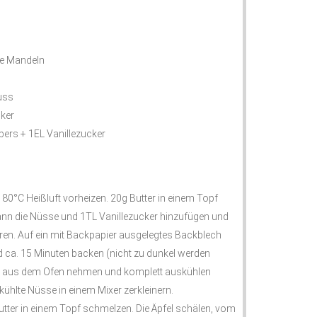
e Mandeln
uss
cker
ers + 1EL Vanillezucker
80°C Heißluft vorheizen. 20g Butter in einem Topf
nn die Nüsse und 1TL Vanillezucker hinzufügen und
ren. Auf ein mit Backpapier ausgelegtes Backblech
d ca. 15 Minuten backen (nicht zu dunkel werden
n aus dem Ofen nehmen und komplett auskühlen
ühlte Nüsse in einem Mixer zerkleinern.
Butter in einem Topf schmelzen. Die Äpfel schälen, vom