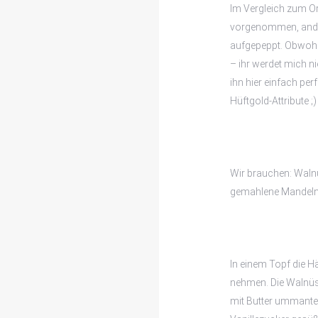
Im Vergleich zum Or
vorgenommen, ander
aufgepeppt. Obwohl 
– ihr werdet mich n
ihn hier einfach per
Hüftgold-Attribute ;) 
Wir brauchen: Walnü
gemahlene Mandeln,
In einem Topf die H
nehmen. Die Walnüs
mit Butter ummante