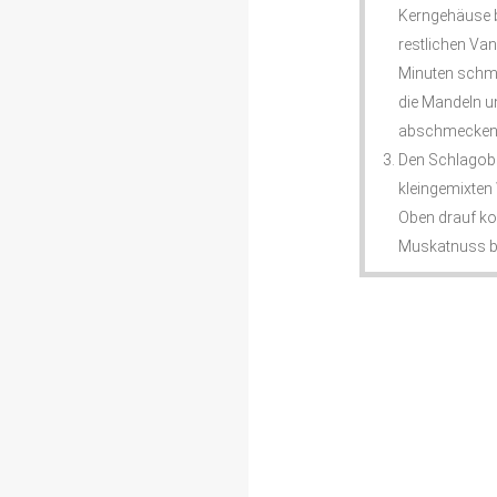
Kerngehäuse b
restlichen Va
Minuten schmo
die Mandeln u
abschmecken
Den Schlagober
kleingemixten
Oben drauf ko
Muskatnuss bes