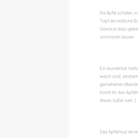
Die Äpfel schälen, 
Topf die restliche B
Gewürze dazu geben
schmoren lassen.
Ein wunderbar herbs
weich sind, zerstam
gemahlenen Mandeln 
könnt ihr das Apfe
etwas süßer sein :)
Das Apfelmus ein w