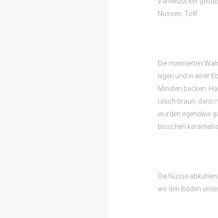
Vanillezucker gesü
Nüssen. Toll!
Die marinierten Wal
legen und in einer 
Minuten backen. Hab
rasch braun, dann 
wurden irgendwie ga
bisschen karamellisi
Die Nüsse abkühlen
wir den Boden unser