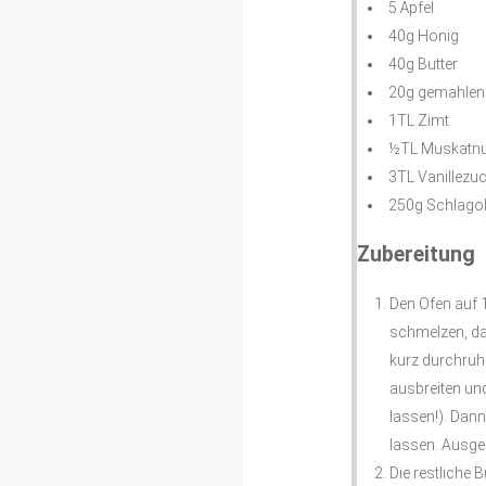
5 Äpfel
40g Honig
40g Butter
20g gemahlen
1TL Zimt
½TL Muskatn
3TL Vanillezu
250g Schlagob
Zubereitung
Den Ofen auf 1
schmelzen, da
kurz durchrüh
ausbreiten un
lassen!). Dan
lassen. Ausgek
Die restliche 