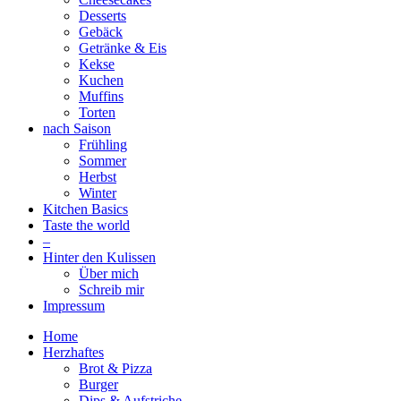
Desserts
Gebäck
Getränke & Eis
Kekse
Kuchen
Muffins
Torten
nach Saison
Frühling
Sommer
Herbst
Winter
Kitchen Basics
Taste the world
–
Hinter den Kulissen
Über mich
Schreib mir
Impressum
Home
Herzhaftes
Brot & Pizza
Burger
Dips & Aufstriche