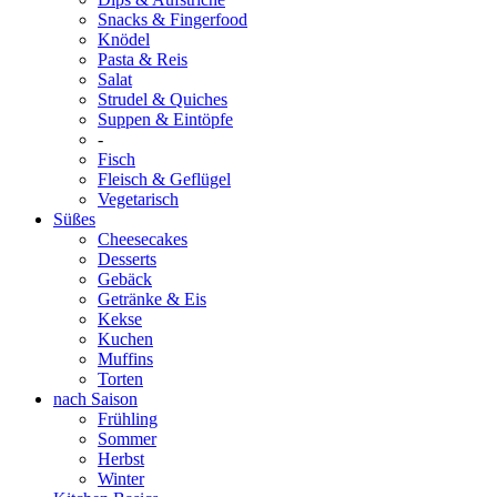
Snacks & Fingerfood
Knödel
Pasta & Reis
Salat
Strudel & Quiches
Suppen & Eintöpfe
-
Fisch
Fleisch & Geflügel
Vegetarisch
Süßes
Cheesecakes
Desserts
Gebäck
Getränke & Eis
Kekse
Kuchen
Muffins
Torten
nach Saison
Frühling
Sommer
Herbst
Winter