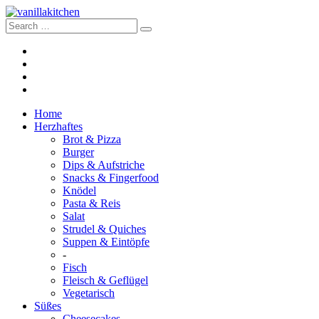
Home
Herzhaftes
Brot & Pizza
Burger
Dips & Aufstriche
Snacks & Fingerfood
Knödel
Pasta & Reis
Salat
Strudel & Quiches
Suppen & Eintöpfe
-
Fisch
Fleisch & Geflügel
Vegetarisch
Süßes
Cheesecakes