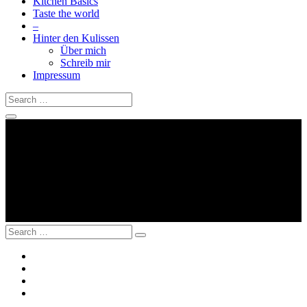
Kitchen Basics
Taste the world
–
Hinter den Kulissen
Über mich
Schreib mir
Impressum