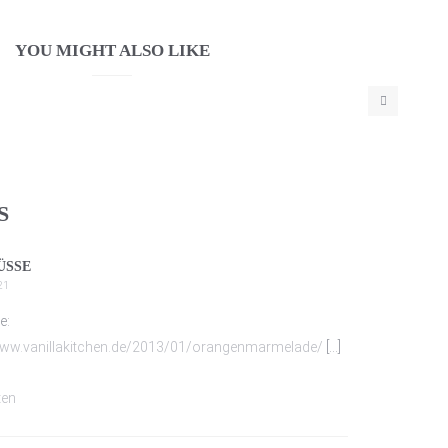
YOU MIGHT ALSO LIKE
S
ÜSSE
21
e:
www.vanillakitchen.de/2013/01/orangenmarmelade/
[…]
ten