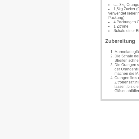
ca. 3kg Orange
1,5kg Zucker (G
verwendet lieber 
Packung)
4 Packungen Ge
1 Zitrone
Schale einer 
Zubereitung
Marmeladegläs
Die Schale de
Streifen schne
Die Orangen sc
der Orangenfil
machen die Ma
Orangenfilets 
Zitronensaft 
lassen, bis di
Gläser abfülle