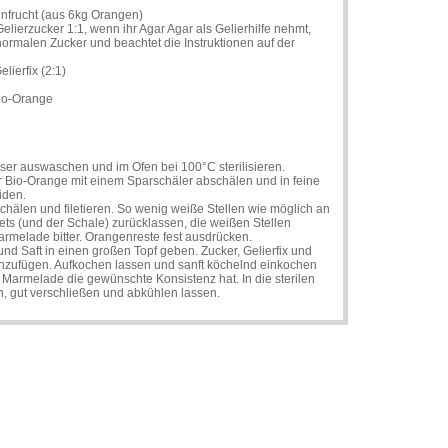
nfrucht (aus 6kg Orangen)
elierzucker 1:1, wenn ihr Agar Agar als Gelierhilfe nehmt,
normalen Zucker und beachtet die Instruktionen auf der
lierfix (2:1)
Bio-Orange
er auswaschen und im Ofen bei 100°C sterilisieren.
r Bio-Orange mit einem Sparschäler abschälen und in feine
iden.
hälen und filetieren. So wenig weiße Stellen wie möglich an
ets (und der Schale) zurücklassen, die weißen Stellen
rmelade bitter. Orangenreste fest ausdrücken.
und Saft in einen großen Topf geben. Zucker, Gelierfix und
hinzufügen. Aufkochen lassen und sanft köchelnd einkochen
e Marmelade die gewünschte Konsistenz hat. In die sterilen
n, gut verschließen und abkühlen lassen.