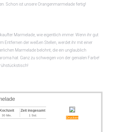
en. Schon ist unsere Orangenmarmelade fertig!
ekaufter Marmelade, wie eigentlich immer. Wenn ihr gut
 Entfernen der weißen Stellen, werdet ihr mit einer
lichen Marmelade belohnt, die ein unglaublich
aroma hat. Ganz zu schweigen von der genialen Farbe!
rühstückstisch!
melade
Kochzeit
Zeit insgesamt
30 Min.
1 Std.
Drucken