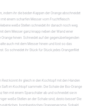
ren, indem ihr die beiden Kappen der Orange abschneidet
e mit einem scharfen Messer vom Fruchtfleisch
bliebene weiße Stellen schneidet ihr danach noch weg.
 mit dem Messer ganz knapp neben der Wand einer
e Orange hinein. Schneidet auf der gegenüberliegenden
alte auch mit dem Messer hinein und löst so das
t. So schneidet ihr Stück für Stück jedes Orangenfilet
n Rest könnt ihr gleich in den Kochtopf mit den Händen
 Saft im Kochtopf sammeln. Die Schale der Bio-Orange
nz fein mit einem Sparschäler ab und schneidet sie in
eniger weiße Stellen an der Schale sind, desto besser! Die
n zusätzliches, bombastisches Orangenaroma. Sobald