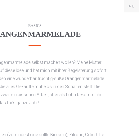
4
BASICS
RANGENMARMELADE
uf diese Idee und hat mich mit ihrer Begeisterung sofort
aben eine wunderbar fruchtig-süße Orangenmarmelade
e alles Gekaufte mühelos in den Schatten stellt. Die
 zwar ein bisschen Arbeit, aber als Lohn bekommt ihr
as für’s ganze Jahr!
n (zumindest eine sollte Bio sein), Zitrone, Gelierhilfe