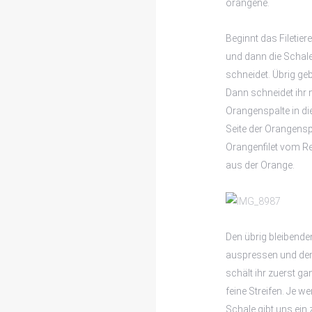
orangene.
Beginnt das Filetie
und dann die Schal
schneidet. Übrig ge
Dann schneidet ihr
Orangenspalte in di
Seite der Orangensp
Orangenfilet vom Res
aus der Orange.
Den übrig bleibende
auspressen und den
schält ihr zuerst ga
feine Streifen. Je w
Schale gibt uns ei