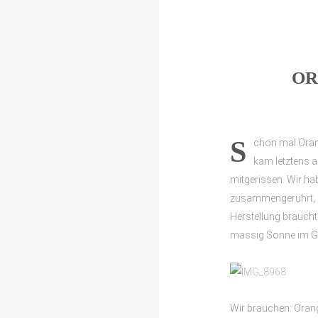
O
Schon mal Orangenmarmelade selbst machen wollen? Meine Mutter
kam letztens a
mitgerissen. Wir h
zusammengerührt, di
Herstellung braucht
massig Sonne im Gl
Wir brauchen: Orange