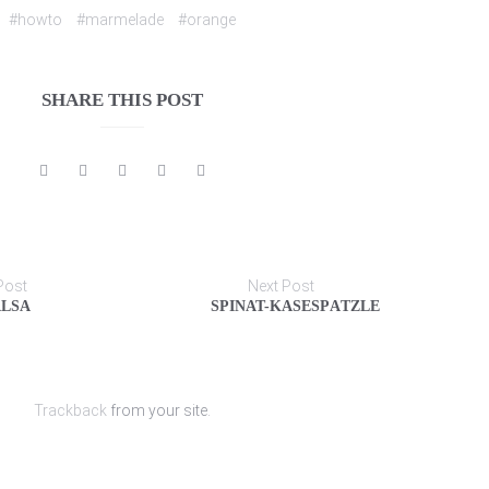
#howto
#marmelade
#orange
SHARE THIS POST
Post
Next Post
ALSA
SPINAT-KÄSESPÄTZLE
Trackback
from your site.