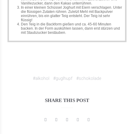
Vanillezucker, dann den Kakao unterrühren.
In einer kleinen Schüssel Joghurt mit Eiern verschlagen. Unter
die flüssigen Zutaten rühren. Zuletzt Mehl mit Backpulver
einrühren, bis ein glatter Teig entsteht. Der Teig ist sehr
flüssig!
Den Teig in die Backform gießen und ca. 45-60 Minuten
backen. In der Form auskühlen lassen, dann erst stürzen und
mit Staubzucker bestäuben.
#alkohol
#guglhupf
#schokolade
SHARE THIS POST