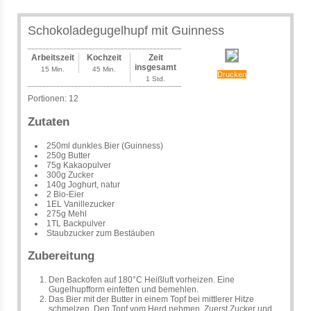
Schokoladegugelhupf mit Guinness
Arbeitszeit
Kochzeit
Zeit
insgesamt
15 Min.
45 Min.
Drucken
1 Std.
Portionen:
12
Zutaten
250ml dunkles Bier (Guinness)
250g Butter
75g Kakaopulver
300g Zucker
140g Joghurt, natur
2 Bio-Eier
1EL Vanillezucker
275g Mehl
1TL Backpulver
Staubzucker zum Bestäuben
Zubereitung
Den Backofen auf 180°C Heißluft vorheizen. Eine
Gugelhupfform einfetten und bemehlen.
Das Bier mit der Butter in einem Topf bei mittlerer Hitze
schmelzen. Den Topf vom Herd nehmen. Zuerst Zucker und