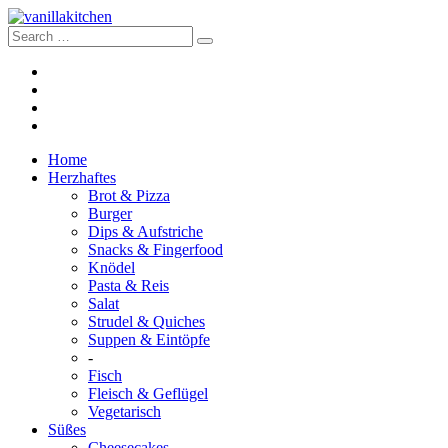
Home
Herzhaftes
Brot & Pizza
Burger
Dips & Aufstriche
Snacks & Fingerfood
Knödel
Pasta & Reis
Salat
Strudel & Quiches
Suppen & Eintöpfe
-
Fisch
Fleisch & Geflügel
Vegetarisch
Süßes
Cheesecakes