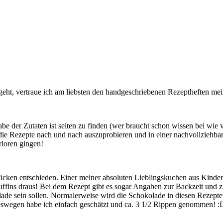
eht, vertraue ich am liebsten den handgeschriebenen Rezeptheften m
be der Zutaten ist selten zu finden (wer braucht schon wissen bei wie 
e Rezepte nach und nach auszuprobieren und in einer nachvollziehbaren
rloren gingen!
rücken entschieden. Einer meiner absoluten Lieblingskuchen aus Kinder
ns draus! Bei dem Rezept gibt es sogar Angaben zur Backzeit und zur 
lade sein sollen. Normalerweise wird die Schokolade in diesen Rezepte
Deswegen habe ich einfach geschätzt und ca. 3 1/2 Rippen genommen! :