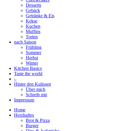
Desserts
Gebäck
Getränke & Eis
Kekse
Kuchen
Muffins
Torten
nach Saison
Frühling
Sommer
Herbst
Winter
Kitchen Basics
Taste the world
–
Hinter den Kulissen
Über mich
Schreib mir
Impressum
Home
Herzhaftes
Brot & Pizza
Burger
Dips & Aufstriche