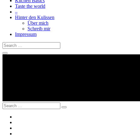
Kitchen Basics
Taste the world
–
Hinter den Kulissen
Über mich
Schreib mir
Impressum