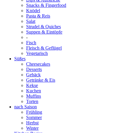
Snacks & Fingerfood
Knödel
Pasta & Reis
Salat
Strudel & Quiches
Suppen & Eintöpfe
-
Fisch
Fleisch & Geflügel
Vegetarisch
Süßes
Cheesecakes
Desserts
Gebäck
Getränke & Eis
Kekse
Kuchen
Muffins
Torten
nach Saison
Frühling
Sommer
Herbst
Winter