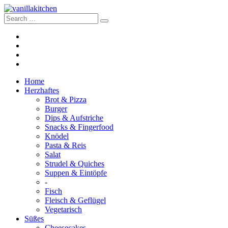
Home
Herzhaftes
Brot & Pizza
Burger
Dips & Aufstriche
Snacks & Fingerfood
Knödel
Pasta & Reis
Salat
Strudel & Quiches
Suppen & Eintöpfe
-
Fisch
Fleisch & Geflügel
Vegetarisch
Süßes
Cheesecakes