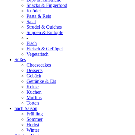
Snacks & Fingerfood
Knödel
Pasta & Reis
Salat
Strudel & Quiches
Suppen & Eintöpfe
-
Fisch
Fleisch & Geflügel
Vegetarisch
Süßes
Cheesecakes
Desserts
Gebäck
Getränke & Eis
Kekse
Kuchen
Muffins
Torten
nach Saison
Frühling
Sommer
Herbst
Winter