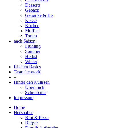
Desserts
Gebäck
Getränke & Eis
Kekse
Kuchen
Muffins
Torten
nach Saison
Frühling
Sommer
Herbst
Winter
Kitchen Basics
Taste the world
–
Hinter den Kulissen
Über mich
Schreib mir
Impressum
Home
Herzhaftes
Brot & Pizza
Burger
Dips & Aufstriche