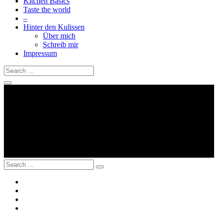
Kitchen Basics
Taste the world
–
Hinter den Kulissen
Über mich
Schreib mir
Impressum