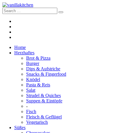
Home
Herzhaftes
Brot & Pizza
Burger
Dips & Aufstriche
Snacks & Fingerfood
Knödel
Pasta & Reis
Salat
Strudel & Quiches
Suppen & Eintöpfe
-
Fisch
Fleisch & Geflügel
Vegetarisch
Süßes
Cheesecakes