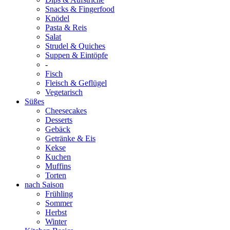
Snacks & Fingerfood
Knödel
Pasta & Reis
Salat
Strudel & Quiches
Suppen & Eintöpfe
-
Fisch
Fleisch & Geflügel
Vegetarisch
Süßes
Cheesecakes
Desserts
Gebäck
Getränke & Eis
Kekse
Kuchen
Muffins
Torten
nach Saison
Frühling
Sommer
Herbst
Winter