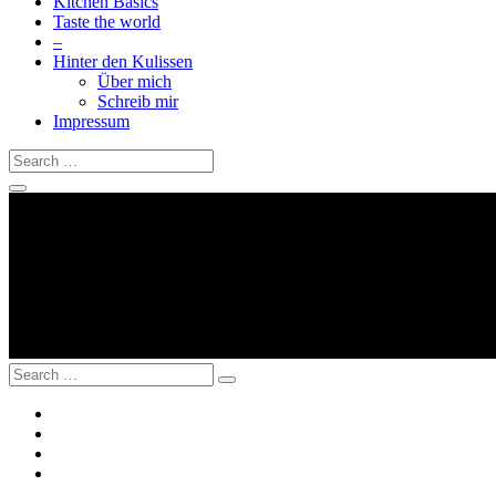
Kitchen Basics
Taste the world
–
Hinter den Kulissen
Über mich
Schreib mir
Impressum