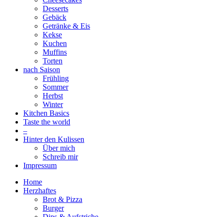
Desserts
Gebäck
Getränke & Eis
Kekse
Kuchen
Muffins
Torten
nach Saison
Frühling
Sommer
Herbst
Winter
Kitchen Basics
Taste the world
–
Hinter den Kulissen
Über mich
Schreib mir
Impressum
Home
Herzhaftes
Brot & Pizza
Burger
Dips & Aufstriche