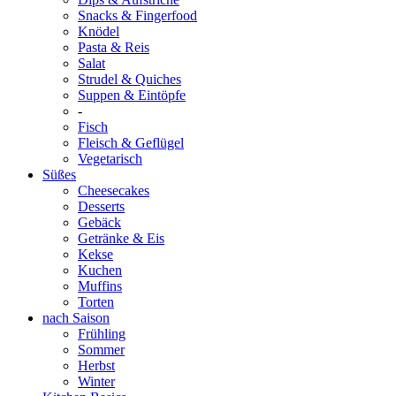
Snacks & Fingerfood
Knödel
Pasta & Reis
Salat
Strudel & Quiches
Suppen & Eintöpfe
-
Fisch
Fleisch & Geflügel
Vegetarisch
Süßes
Cheesecakes
Desserts
Gebäck
Getränke & Eis
Kekse
Kuchen
Muffins
Torten
nach Saison
Frühling
Sommer
Herbst
Winter