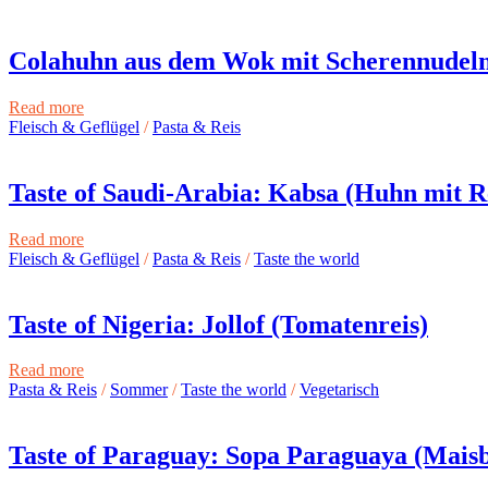
Colahuhn aus dem Wok mit Scherennudeln –
Read more
Fleisch & Geflügel
/
Pasta & Reis
Taste of Saudi-Arabia: Kabsa (Huhn mit R
Read more
Fleisch & Geflügel
/
Pasta & Reis
/
Taste the world
Taste of Nigeria: Jollof (Tomatenreis)
Read more
Pasta & Reis
/
Sommer
/
Taste the world
/
Vegetarisch
Taste of Paraguay: Sopa Paraguaya (Mais