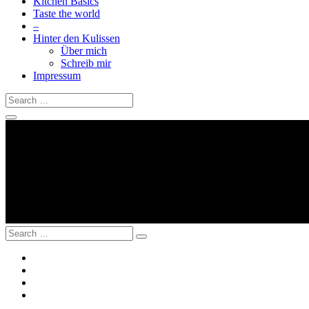
Kitchen Basics
Taste the world
–
Hinter den Kulissen
Über mich
Schreib mir
Impressum