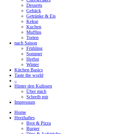
Desserts
Gebäck
Getränke & Eis
Kekse
Kuchen
Muffins
Torten
nach Saison
Frühling
Sommer
Herbst
Winter
Kitchen Basics
Taste the world
–
Hinter den Kulissen
Über mich
Schreib mir
Impressum
Home
Herzhaftes
Brot & Pizza
Burger
Dips & Aufstriche