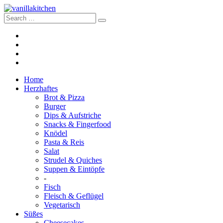
Home
Herzhaftes
Brot & Pizza
Burger
Dips & Aufstriche
Snacks & Fingerfood
Knödel
Pasta & Reis
Salat
Strudel & Quiches
Suppen & Eintöpfe
-
Fisch
Fleisch & Geflügel
Vegetarisch
Süßes
Cheesecakes