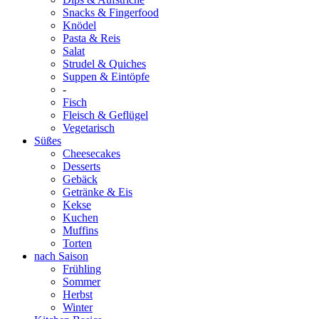
Snacks & Fingerfood
Knödel
Pasta & Reis
Salat
Strudel & Quiches
Suppen & Eintöpfe
-
Fisch
Fleisch & Geflügel
Vegetarisch
Süßes
Cheesecakes
Desserts
Gebäck
Getränke & Eis
Kekse
Kuchen
Muffins
Torten
nach Saison
Frühling
Sommer
Herbst
Winter