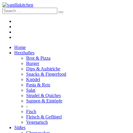
Home
Herzhaftes
Brot & Pizza
Burger
Dips & Aufstriche
Snacks & Fingerfood
Knödel
Pasta & Reis
Salat
Strudel & Quiches
Suppen & Eintöpfe
-
Fisch
Fleisch & Geflügel
Vegetarisch
Süßes
Cheesecakes