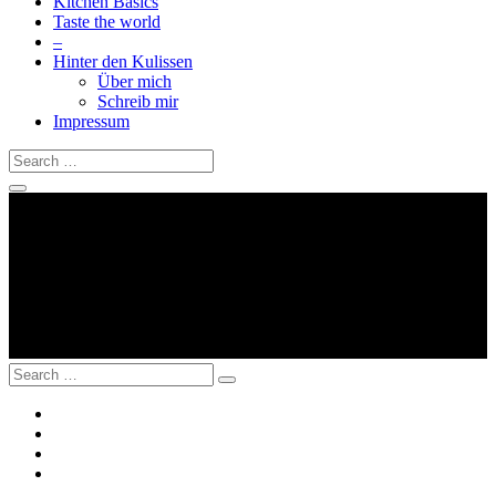
Kitchen Basics
Taste the world
–
Hinter den Kulissen
Über mich
Schreib mir
Impressum