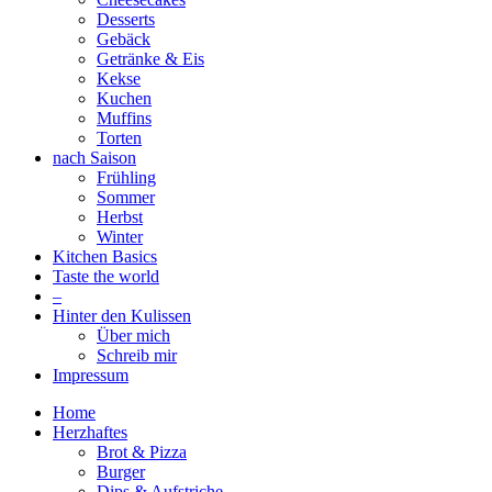
Desserts
Gebäck
Getränke & Eis
Kekse
Kuchen
Muffins
Torten
nach Saison
Frühling
Sommer
Herbst
Winter
Kitchen Basics
Taste the world
–
Hinter den Kulissen
Über mich
Schreib mir
Impressum
Home
Herzhaftes
Brot & Pizza
Burger
Dips & Aufstriche