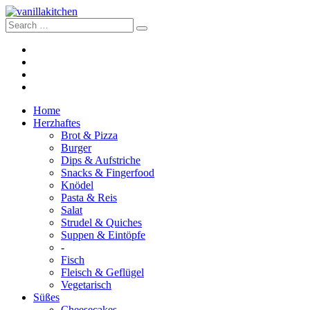
Home
Herzhaftes
Brot & Pizza
Burger
Dips & Aufstriche
Snacks & Fingerfood
Knödel
Pasta & Reis
Salat
Strudel & Quiches
Suppen & Eintöpfe
-
Fisch
Fleisch & Geflügel
Vegetarisch
Süßes
Cheesecakes