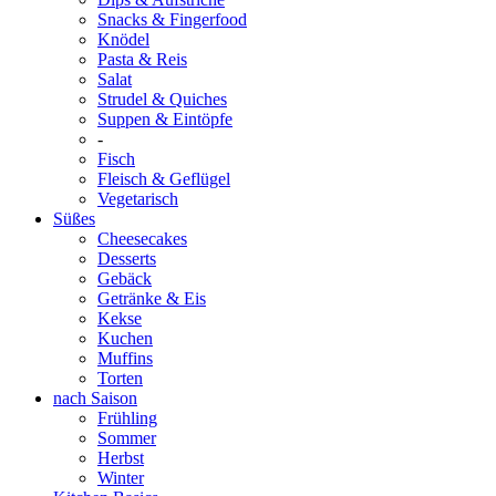
Snacks & Fingerfood
Knödel
Pasta & Reis
Salat
Strudel & Quiches
Suppen & Eintöpfe
-
Fisch
Fleisch & Geflügel
Vegetarisch
Süßes
Cheesecakes
Desserts
Gebäck
Getränke & Eis
Kekse
Kuchen
Muffins
Torten
nach Saison
Frühling
Sommer
Herbst
Winter