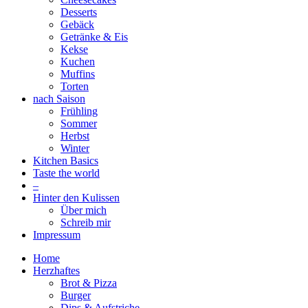
Desserts
Gebäck
Getränke & Eis
Kekse
Kuchen
Muffins
Torten
nach Saison
Frühling
Sommer
Herbst
Winter
Kitchen Basics
Taste the world
–
Hinter den Kulissen
Über mich
Schreib mir
Impressum
Home
Herzhaftes
Brot & Pizza
Burger
Dips & Aufstriche