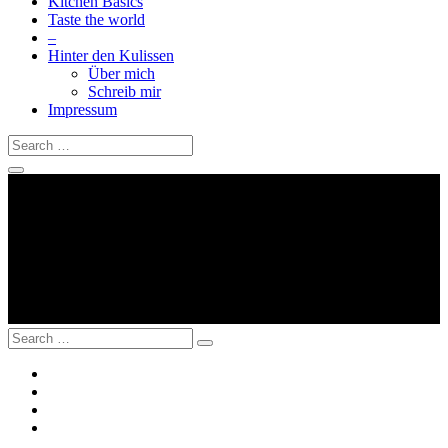
Kitchen Basics
Taste the world
–
Hinter den Kulissen
Über mich
Schreib mir
Impressum