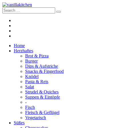
Home
Herzhaftes
Brot & Pizza
Burger
Dips & Aufstriche
Snacks & Fingerfood
Knödel
Pasta & Reis
Salat
Strudel & Quiches
Suppen & Eintöpfe
-
Fisch
Fleisch & Geflügel
Vegetarisch
Süßes
Cheesecakes