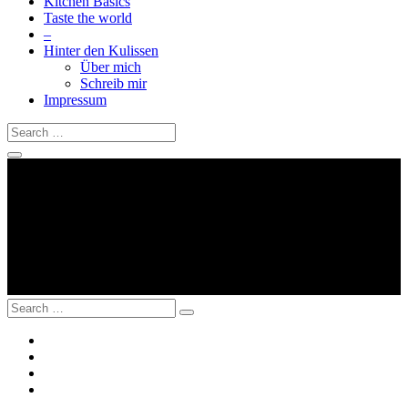
Kitchen Basics
Taste the world
–
Hinter den Kulissen
Über mich
Schreib mir
Impressum