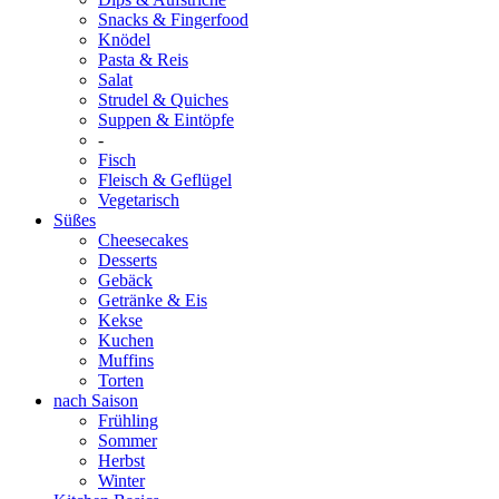
Snacks & Fingerfood
Knödel
Pasta & Reis
Salat
Strudel & Quiches
Suppen & Eintöpfe
-
Fisch
Fleisch & Geflügel
Vegetarisch
Süßes
Cheesecakes
Desserts
Gebäck
Getränke & Eis
Kekse
Kuchen
Muffins
Torten
nach Saison
Frühling
Sommer
Herbst
Winter