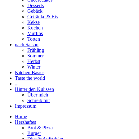
Desserts
Gebäck
Getränke & Eis
Kekse
Kuchen
Muffins
Torten
nach Saison
Frühling
Sommer
Herbst
Winter
Kitchen Basics
Taste the world
–
Hinter den Kulissen
Über mich
Schreib mir
Impressum
Home
Herzhaftes
Brot & Pizza
Burger
Dips & Aufstriche