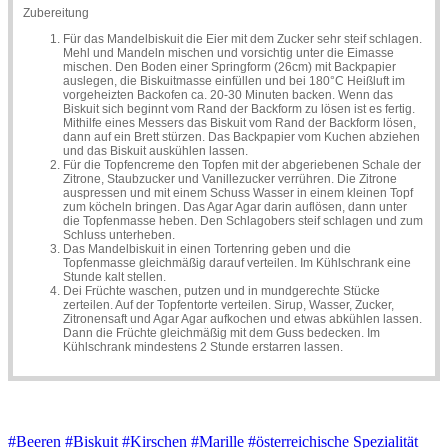
Zubereitung
Für das Mandelbiskuit die Eier mit dem Zucker sehr steif schlagen.
Mehl und Mandeln mischen und vorsichtig unter die Eimasse
mischen. Den Boden einer Springform (26cm) mit Backpapier
auslegen, die Biskuitmasse einfüllen und bei 180°C Heißluft im
vorgeheizten Backofen ca. 20-30 Minuten backen. Wenn das
Biskuit sich beginnt vom Rand der Backform zu lösen ist es fertig.
Mithilfe eines Messers das Biskuit vom Rand der Backform lösen,
dann auf ein Brett stürzen. Das Backpapier vom Kuchen abziehen
und das Biskuit auskühlen lassen.
Für die Topfencreme den Topfen mit der abgeriebenen Schale der
Zitrone, Staubzucker und Vanillezucker verrühren. Die Zitrone
auspressen und mit einem Schuss Wasser in einem kleinen Topf
zum köcheln bringen. Das Agar Agar darin auflösen, dann unter
die Topfenmasse heben. Den Schlagobers steif schlagen und zum
Schluss unterheben.
Das Mandelbiskuit in einen Tortenring geben und die
Topfenmasse gleichmäßig darauf verteilen. Im Kühlschrank eine
Stunde kalt stellen.
Dei Früchte waschen, putzen und in mundgerechte Stücke
zerteilen. Auf der Topfentorte verteilen. Sirup, Wasser, Zucker,
Zitronensaft und Agar Agar aufkochen und etwas abkühlen lassen.
Dann die Früchte gleichmäßig mit dem Guss bedecken. Im
Kühlschrank mindestens 2 Stunde erstarren lassen.
#Beeren
#Biskuit
#Kirschen
#Marille
#österreichische Spezialität