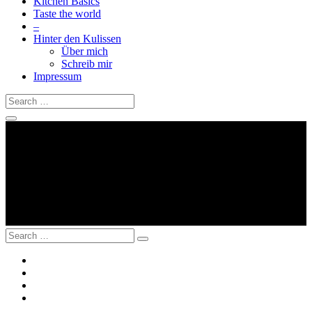
Kitchen Basics
Taste the world
–
Hinter den Kulissen
Über mich
Schreib mir
Impressum