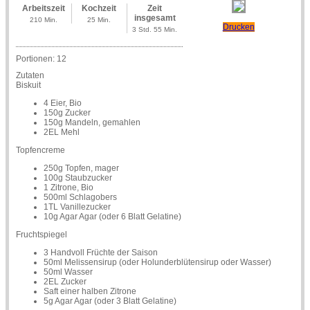
Arbeitszeit
Kochzeit
Zeit
insgesamt
210 Min.
25 Min.
Drucken
3 Std. 55 Min.
Portionen:
12
Zutaten
Biskuit
4 Eier, Bio
150g Zucker
150g Mandeln, gemahlen
2EL Mehl
Topfencreme
250g Topfen, mager
100g Staubzucker
1 Zitrone, Bio
500ml Schlagobers
1TL Vanillezucker
10g Agar Agar (oder 6 Blatt Gelatine)
Fruchtspiegel
3 Handvoll Früchte der Saison
50ml Melissensirup (oder Holunderblütensirup oder Wasser)
50ml Wasser
2EL Zucker
Saft einer halben Zitrone
5g Agar Agar (oder 3 Blatt Gelatine)