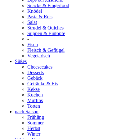
Snacks & Fingerfood
Knödel
Pasta & Reis
Salat
Strudel & Quiches
Suppen & Eintöpfe
-
Fisch
Fleisch & Geflügel
Vegetarisch
Süßes
Cheesecakes
Desserts
Gebäck
Getränke & Eis
Kekse
Kuchen
Muffins
Torten
nach Saison
Frühling
Sommer
Herbst
Winter