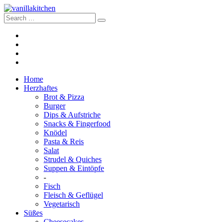
Home
Herzhaftes
Brot & Pizza
Burger
Dips & Aufstriche
Snacks & Fingerfood
Knödel
Pasta & Reis
Salat
Strudel & Quiches
Suppen & Eintöpfe
-
Fisch
Fleisch & Geflügel
Vegetarisch
Süßes
Cheesecakes