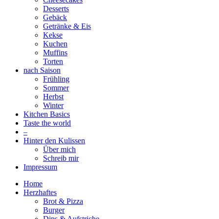
Desserts
Gebäck
Getränke & Eis
Kekse
Kuchen
Muffins
Torten
nach Saison
Frühling
Sommer
Herbst
Winter
Kitchen Basics
Taste the world
–
Hinter den Kulissen
Über mich
Schreib mir
Impressum
Home
Herzhaftes
Brot & Pizza
Burger
Dips & Aufstriche