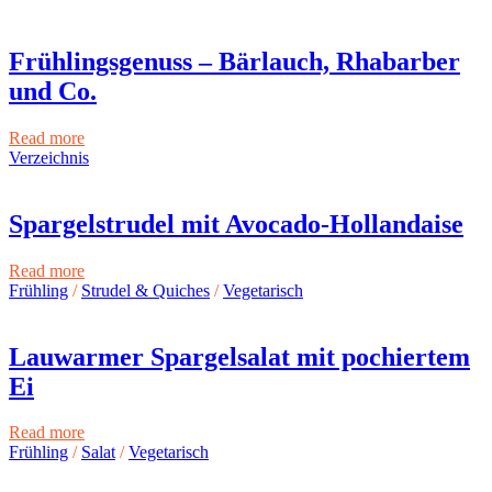
Frühlingsgenuss – Bärlauch, Rhabarber
und Co.
Read more
Verzeichnis
Spargelstrudel mit Avocado-Hollandaise
Read more
Frühling
/
Strudel & Quiches
/
Vegetarisch
Lauwarmer Spargelsalat mit pochiertem
Ei
Read more
Frühling
/
Salat
/
Vegetarisch