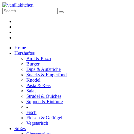
Home
Herzhaftes
Brot & Pizza
Burger
Dips & Aufstriche
Snacks & Fingerfood
Knödel
Pasta & Reis
Salat
Strudel & Quiches
Suppen & Eintöpfe
-
Fisch
Fleisch & Geflügel
Vegetarisch
Süßes
Cheesecakes