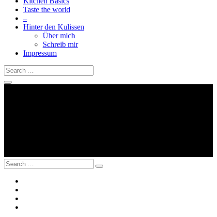
Kitchen Basics
Taste the world
–
Hinter den Kulissen
Über mich
Schreib mir
Impressum