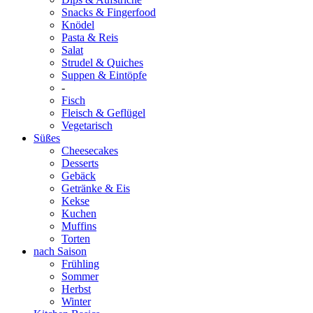
Snacks & Fingerfood
Knödel
Pasta & Reis
Salat
Strudel & Quiches
Suppen & Eintöpfe
-
Fisch
Fleisch & Geflügel
Vegetarisch
Süßes
Cheesecakes
Desserts
Gebäck
Getränke & Eis
Kekse
Kuchen
Muffins
Torten
nach Saison
Frühling
Sommer
Herbst
Winter