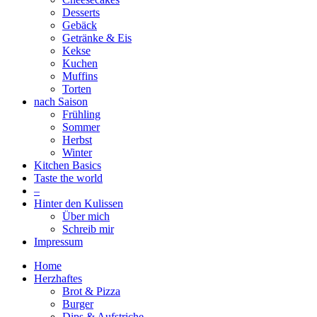
Desserts
Gebäck
Getränke & Eis
Kekse
Kuchen
Muffins
Torten
nach Saison
Frühling
Sommer
Herbst
Winter
Kitchen Basics
Taste the world
–
Hinter den Kulissen
Über mich
Schreib mir
Impressum
Home
Herzhaftes
Brot & Pizza
Burger
Dips & Aufstriche