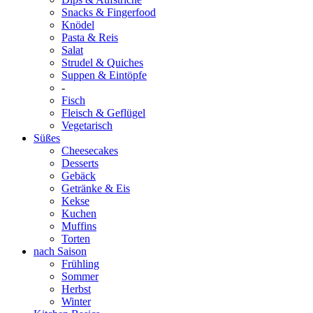
Snacks & Fingerfood
Knödel
Pasta & Reis
Salat
Strudel & Quiches
Suppen & Eintöpfe
-
Fisch
Fleisch & Geflügel
Vegetarisch
Süßes
Cheesecakes
Desserts
Gebäck
Getränke & Eis
Kekse
Kuchen
Muffins
Torten
nach Saison
Frühling
Sommer
Herbst
Winter