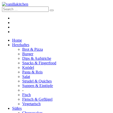
Home
Herzhaftes
Brot & Pizza
Burger
Dips & Aufstriche
Snacks & Fingerfood
Knödel
Pasta & Reis
Salat
Strudel & Quiches
Suppen & Eintöpfe
-
Fisch
Fleisch & Geflügel
Vegetarisch
Süßes
Cheesecakes