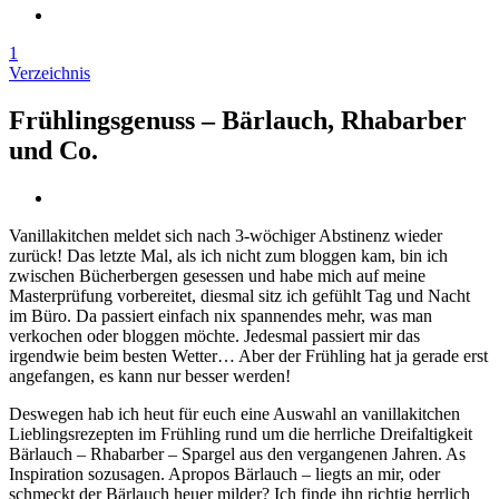
1
Verzeichnis
Frühlingsgenuss – Bärlauch, Rhabarber
und Co.
Vanillakitchen meldet sich nach 3-wöchiger Abstinenz wieder
zurück! Das letzte Mal, als ich nicht zum bloggen kam, bin ich
zwischen Bücherbergen gesessen und habe mich auf meine
Masterprüfung vorbereitet, diesmal sitz ich gefühlt Tag und Nacht
im Büro. Da passiert einfach nix spannendes mehr, was man
verkochen oder bloggen möchte. Jedesmal passiert mir das
irgendwie beim besten Wetter… Aber der Frühling hat ja gerade erst
angefangen, es kann nur besser werden!
Deswegen hab ich heut für euch eine Auswahl an vanillakitchen
Lieblingsrezepten im Frühling rund um die herrliche Dreifaltigkeit
Bärlauch – Rhabarber – Spargel aus den vergangenen Jahren. As
Inspiration sozusagen. Apropos Bärlauch – liegts an mir, oder
schmeckt der Bärlauch heuer milder? Ich finde ihn richtig herrlich