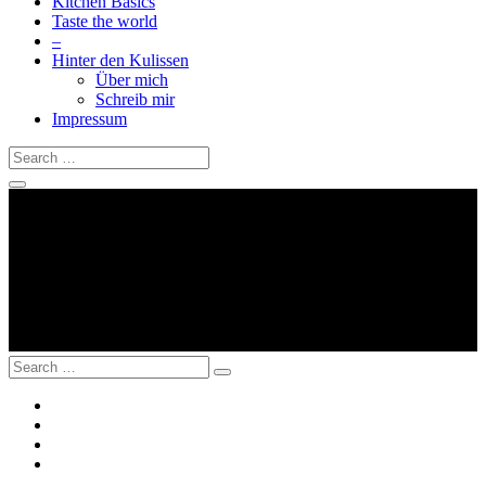
Kitchen Basics
Taste the world
–
Hinter den Kulissen
Über mich
Schreib mir
Impressum