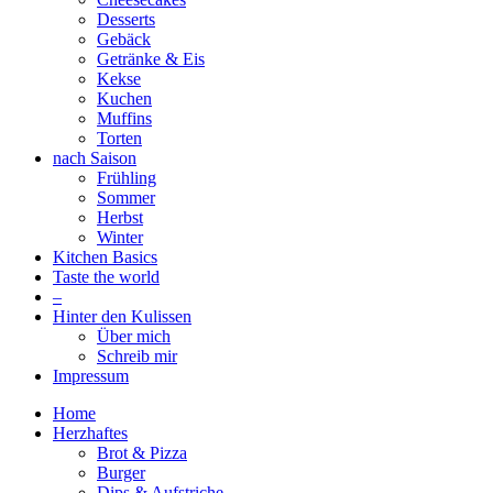
Desserts
Gebäck
Getränke & Eis
Kekse
Kuchen
Muffins
Torten
nach Saison
Frühling
Sommer
Herbst
Winter
Kitchen Basics
Taste the world
–
Hinter den Kulissen
Über mich
Schreib mir
Impressum
Home
Herzhaftes
Brot & Pizza
Burger
Dips & Aufstriche