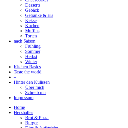
Desserts
Gebäck
Getränke & Eis
Kekse
Kuchen
Muffins
Torten
nach Saison
Frühling
Sommer
Herbst
Winter
Kitchen Basics
Taste the world
–
Hinter den Kulissen
Über mich
Schreib mir
Impressum
Home
Herzhaftes
Brot & Pizza
Burger
Dips & Aufstriche