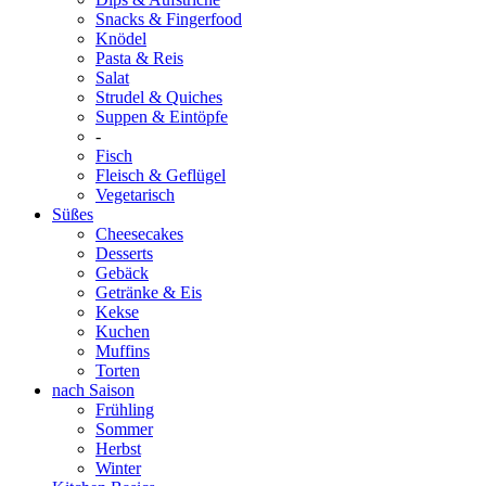
Snacks & Fingerfood
Knödel
Pasta & Reis
Salat
Strudel & Quiches
Suppen & Eintöpfe
-
Fisch
Fleisch & Geflügel
Vegetarisch
Süßes
Cheesecakes
Desserts
Gebäck
Getränke & Eis
Kekse
Kuchen
Muffins
Torten
nach Saison
Frühling
Sommer
Herbst
Winter