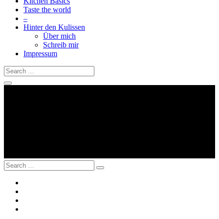
Kitchen Basics
Taste the world
–
Hinter den Kulissen
Über mich
Schreib mir
Impressum