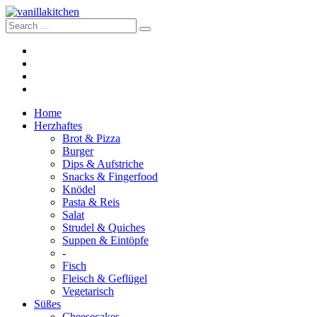
Home
Herzhaftes
Brot & Pizza
Burger
Dips & Aufstriche
Snacks & Fingerfood
Knödel
Pasta & Reis
Salat
Strudel & Quiches
Suppen & Eintöpfe
-
Fisch
Fleisch & Geflügel
Vegetarisch
Süßes
Cheesecakes