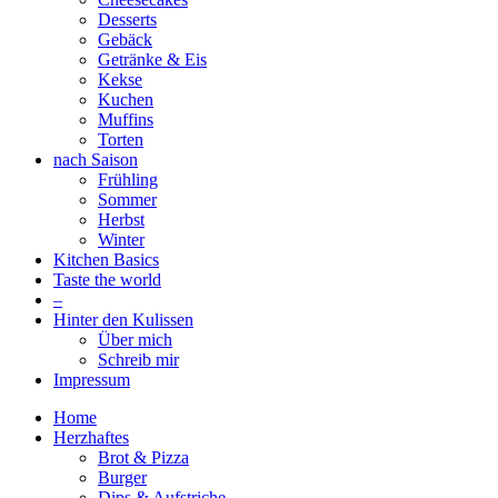
Desserts
Gebäck
Getränke & Eis
Kekse
Kuchen
Muffins
Torten
nach Saison
Frühling
Sommer
Herbst
Winter
Kitchen Basics
Taste the world
–
Hinter den Kulissen
Über mich
Schreib mir
Impressum
Home
Herzhaftes
Brot & Pizza
Burger
Dips & Aufstriche