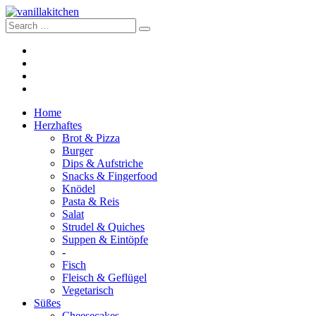
Home
Herzhaftes
Brot & Pizza
Burger
Dips & Aufstriche
Snacks & Fingerfood
Knödel
Pasta & Reis
Salat
Strudel & Quiches
Suppen & Eintöpfe
-
Fisch
Fleisch & Geflügel
Vegetarisch
Süßes
Cheesecakes