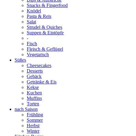
Snacks & Fingerfood
Knödel
Pasta & Reis
Salat
Strudel & Quiches
Suppen & Eintöpfe
-
Fisch
Fleisch & Geflügel
Vegetarisch
Süßes
Cheesecakes
Desserts
Gebäck
Getränke & Eis
Kekse
Kuchen
Muffins
Torten
nach Saison
Frühling
Sommer
Herbst
Winter