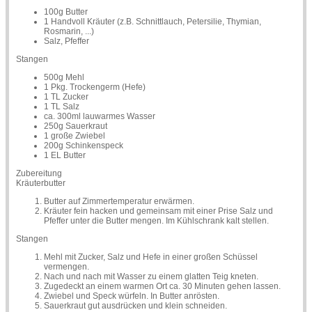
100g Butter
1 Handvoll Kräuter (z.B. Schnittlauch, Petersilie, Thymian,
Rosmarin, ...)
Salz, Pfeffer
Stangen
500g Mehl
1 Pkg. Trockengerm (Hefe)
1 TL Zucker
1 TL Salz
ca. 300ml lauwarmes Wasser
250g Sauerkraut
1 große Zwiebel
200g Schinkenspeck
1 EL Butter
Zubereitung
Kräuterbutter
Butter auf Zimmertemperatur erwärmen.
Kräuter fein hacken und gemeinsam mit einer Prise Salz und
Pfeffer unter die Butter mengen. Im Kühlschrank kalt stellen.
Stangen
Mehl mit Zucker, Salz und Hefe in einer großen Schüssel
vermengen.
Nach und nach mit Wasser zu einem glatten Teig kneten.
Zugedeckt an einem warmen Ort ca. 30 Minuten gehen lassen.
Zwiebel und Speck würfeln. In Butter anrösten.
Sauerkraut gut ausdrücken und klein schneiden.