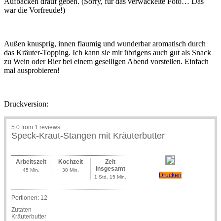
Aufbacken drauf geben. (Sorry, für das verwackelte Foto… Das
war die Vorfreude!)
Außen knusprig, innen flaumig und wunderbar aromatisch durch
das Kräuter-Topping. Ich kann sie mir übrigens auch gut als Snack
zu Wein oder Bier bei einem geselligen Abend vorstellen. Einfach
mal ausprobieren!
Druckversion:
5.0
from
1
reviews
Speck-Kraut-Stangen mit Kräuterbutter
Arbeitszeit
Kochzeit
Zeit
insgesamt
45 Min.
30 Min.
Drucken
1 Std. 15 Min.
Portionen:
12
Zutaten
Kräuterbutter