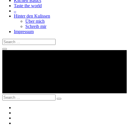
Kitchen Basics
Taste the world
–
Hinter den Kulissen
Über mich
Schreib mir
Impressum