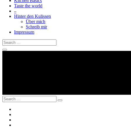
Kitchen Basics
Taste the world
–
Hinter den Kulissen
Über mich
Schreib mir
Impressum