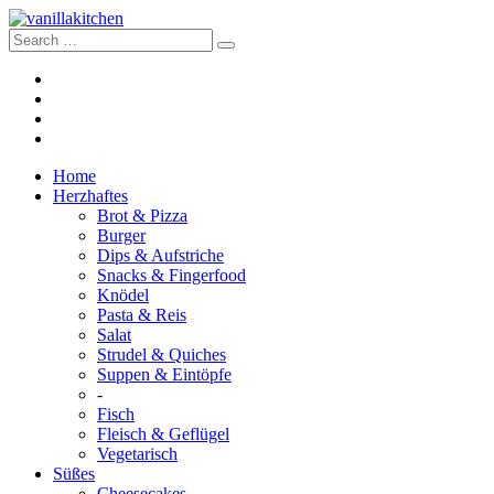
Home
Herzhaftes
Brot & Pizza
Burger
Dips & Aufstriche
Snacks & Fingerfood
Knödel
Pasta & Reis
Salat
Strudel & Quiches
Suppen & Eintöpfe
-
Fisch
Fleisch & Geflügel
Vegetarisch
Süßes
Cheesecakes