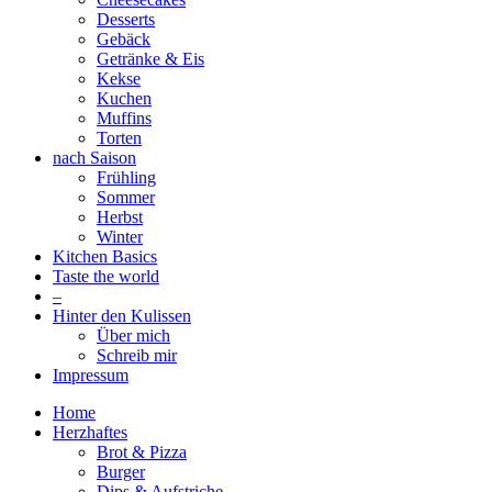
Desserts
Gebäck
Getränke & Eis
Kekse
Kuchen
Muffins
Torten
nach Saison
Frühling
Sommer
Herbst
Winter
Kitchen Basics
Taste the world
–
Hinter den Kulissen
Über mich
Schreib mir
Impressum
Home
Herzhaftes
Brot & Pizza
Burger
Dips & Aufstriche