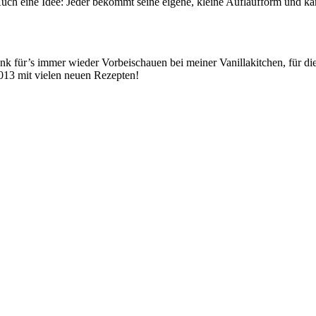
 eine Idee: Jeder bekommt seine eigene, kleine Auflaufform und kan
ank für’s immer wieder Vorbeischauen bei meiner Vanillakitchen, für 
013 mit vielen neuen Rezepten!