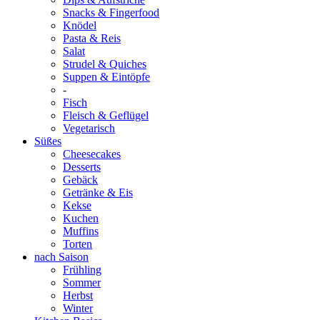
Snacks & Fingerfood
Knödel
Pasta & Reis
Salat
Strudel & Quiches
Suppen & Eintöpfe
-
Fisch
Fleisch & Geflügel
Vegetarisch
Süßes
Cheesecakes
Desserts
Gebäck
Getränke & Eis
Kekse
Kuchen
Muffins
Torten
nach Saison
Frühling
Sommer
Herbst
Winter