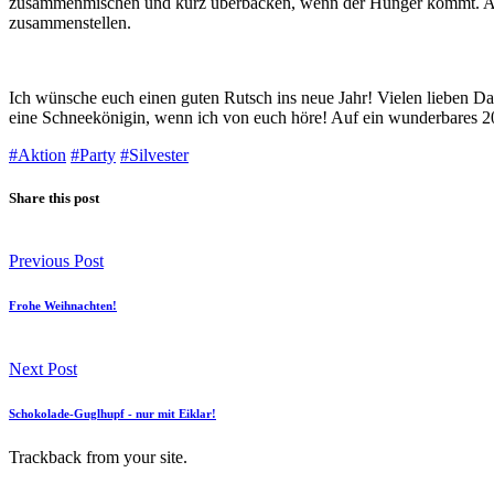
zusammenmischen und kurz überbacken, wenn der Hunger kommt. Auch
zusammenstellen.
Ich wünsche euch einen guten Rutsch ins neue Jahr! Vielen lieben D
eine Schneekönigin, wenn ich von euch höre! Auf ein wunderbares 2
#Aktion
#Party
#Silvester
Share this post
Previous Post
Frohe Weihnachten!
Next Post
Schokolade-Guglhupf - nur mit Eiklar!
Trackback
from your site.