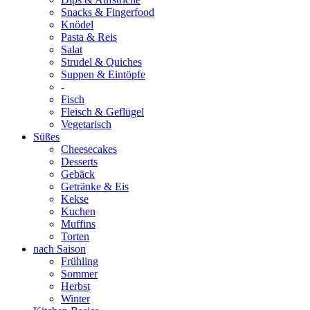
Snacks & Fingerfood
Knödel
Pasta & Reis
Salat
Strudel & Quiches
Suppen & Eintöpfe
-
Fisch
Fleisch & Geflügel
Vegetarisch
Süßes
Cheesecakes
Desserts
Gebäck
Getränke & Eis
Kekse
Kuchen
Muffins
Torten
nach Saison
Frühling
Sommer
Herbst
Winter