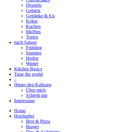
Desserts
Gebäck
Getränke & Eis
Kekse
Kuchen
Muffins
Torten
nach Saison
Frühling
Sommer
Herbst
Winter
Kitchen Basics
Taste the world
–
Hinter den Kulissen
Über mich
Schreib mir
Impressum
Home
Herzhaftes
Brot & Pizza
Burger
Dips & Aufstriche