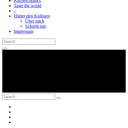
Kitchen Basics
Taste the world
–
Hinter den Kulissen
Über mich
Schreib mir
Impressum