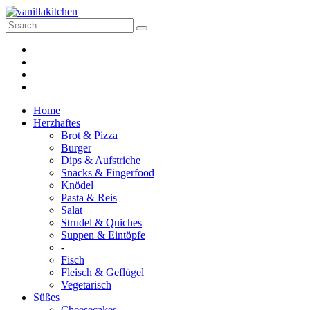
Home
Herzhaftes
Brot & Pizza
Burger
Dips & Aufstriche
Snacks & Fingerfood
Knödel
Pasta & Reis
Salat
Strudel & Quiches
Suppen & Eintöpfe
-
Fisch
Fleisch & Geflügel
Vegetarisch
Süßes
Cheesecakes