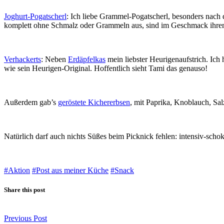
Joghurt-Pogatscherl
: Ich liebe Grammel-Pogatscherl, besonders nach
komplett ohne Schmalz oder Grammeln aus, sind im Geschmack ihren
Verhackerts
: Neben
Erdäpfelkas
mein liebster Heurigenaufstrich. Ich
wie sein Heurigen-Original. Hoffentlich sieht Tami das genauso!
Außerdem gab’s
geröstete Kichererbsen
, mit Paprika, Knoblauch, S
Natürlich darf auch nichts Süßes beim Picknick fehlen: intensiv-scho
#Aktion
#Post aus meiner Küche
#Snack
Share this post
Previous Post