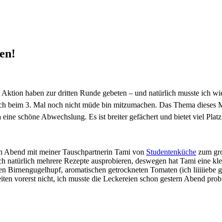
en!
Aktion haben zur dritten Runde gebeten – und natürlich musste ich wie
auch beim 3. Mal noch nicht müde bin mitzumachen. Das Thema dieses M
ine schöne Abwechslung. Es ist breiter gefächert und bietet viel Platz
rn Abend mit meiner Tauschpartnerin Tami von
Studentenküche
zum gro
ich natürlich mehrere Rezepte ausprobieren, deswegen hat Tami eine 
eren Birnengugelhupf, aromatischen getrockneten Tomaten (ich liiiiieb
eiten vorerst nicht, ich musste die Leckereien schon gestern Abend prob