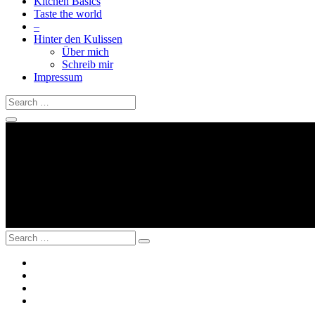
Kitchen Basics
Taste the world
–
Hinter den Kulissen
Über mich
Schreib mir
Impressum