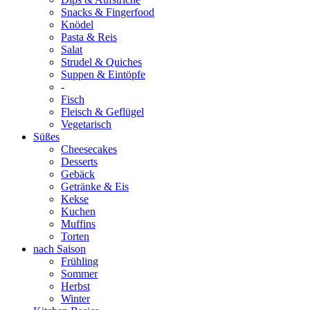
Snacks & Fingerfood
Knödel
Pasta & Reis
Salat
Strudel & Quiches
Suppen & Eintöpfe
-
Fisch
Fleisch & Geflügel
Vegetarisch
Süßes
Cheesecakes
Desserts
Gebäck
Getränke & Eis
Kekse
Kuchen
Muffins
Torten
nach Saison
Frühling
Sommer
Herbst
Winter