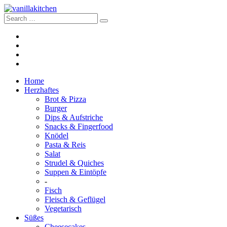
Home
Herzhaftes
Brot & Pizza
Burger
Dips & Aufstriche
Snacks & Fingerfood
Knödel
Pasta & Reis
Salat
Strudel & Quiches
Suppen & Eintöpfe
-
Fisch
Fleisch & Geflügel
Vegetarisch
Süßes
Cheesecakes