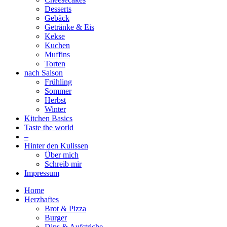
Desserts
Gebäck
Getränke & Eis
Kekse
Kuchen
Muffins
Torten
nach Saison
Frühling
Sommer
Herbst
Winter
Kitchen Basics
Taste the world
–
Hinter den Kulissen
Über mich
Schreib mir
Impressum
Home
Herzhaftes
Brot & Pizza
Burger
Dips & Aufstriche