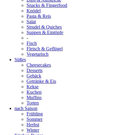
Snacks & Fingerfood
Knödel
Pasta & Reis
Salat
Strudel & Quiches
Suppen & Eintöpfe
-
Fisch
Fleisch & Geflügel
Vegetarisch
Süßes
Cheesecakes
Desserts
Gebäck
Getränke & Eis
Kekse
Kuchen
Muffins
Torten
nach Saison
Frühling
Sommer
Herbst
Winter