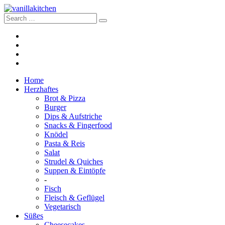
Home
Herzhaftes
Brot & Pizza
Burger
Dips & Aufstriche
Snacks & Fingerfood
Knödel
Pasta & Reis
Salat
Strudel & Quiches
Suppen & Eintöpfe
-
Fisch
Fleisch & Geflügel
Vegetarisch
Süßes
Cheesecakes