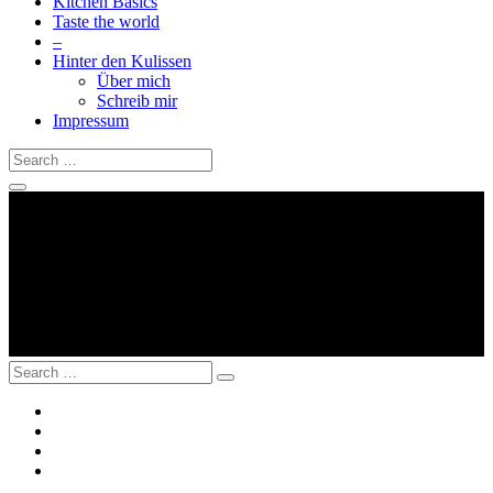
Kitchen Basics
Taste the world
–
Hinter den Kulissen
Über mich
Schreib mir
Impressum