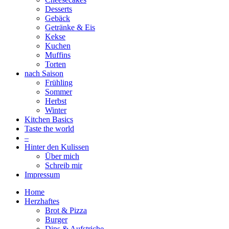
Desserts
Gebäck
Getränke & Eis
Kekse
Kuchen
Muffins
Torten
nach Saison
Frühling
Sommer
Herbst
Winter
Kitchen Basics
Taste the world
–
Hinter den Kulissen
Über mich
Schreib mir
Impressum
Home
Herzhaftes
Brot & Pizza
Burger
Dips & Aufstriche