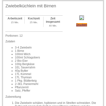
Zwiebelküchlein mit Birnen
Arbeitszeit
Kochzeit
Zeit
insgesamt
15 Min.
25 Min.
Drucken
40 Min.
Portionen:
12
Zutaten
3-4 Zwiebeln
1 Birne
100ml Milch
100ml Schlagobers
2 Bio-Eier
100g Bergkäse
1EL Sauerrahm
40g Butter
1TL Kümmel
1TL Thymian
1 Pkg. Blätterteig
2-3EL Paniermehl
Pflanzenöl
Salz, Pfeffer
Zubereitung
Die Zwiebeln schälen, halbieren und in Streifen schneiden. Die