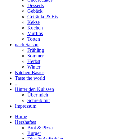
Desserts
Gebäck
Getränke & Eis
Kekse
Kuchen
Muffins
Torten
nach Saison
Frühling
Sommer
Herbst
Winter
Kitchen Basics
Taste the world
–
Hinter den Kulissen
Über mich
Schreib mir
Impressum
Home
Herzhaftes
Brot & Pizza
Burger
Dips & Aufstriche