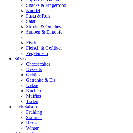
Snacks & Fingerfood
Knödel
Pasta & Reis
Salat
Strudel & Quiches
Suppen & Eintöpfe
-
Fisch
Fleisch & Geflügel
Vegetarisch
Süßes
Cheesecakes
Desserts
Gebäck
Getränke & Eis
Kekse
Kuchen
Muffins
Torten
nach Saison
Frühling
Sommer
Herbst
Winter