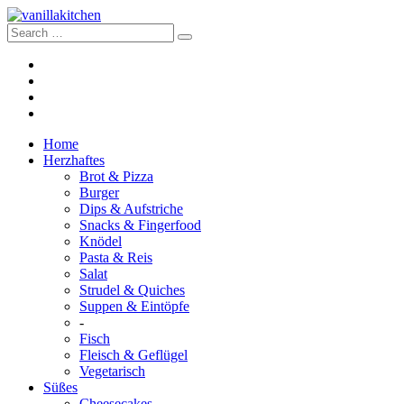
Home
Herzhaftes
Brot & Pizza
Burger
Dips & Aufstriche
Snacks & Fingerfood
Knödel
Pasta & Reis
Salat
Strudel & Quiches
Suppen & Eintöpfe
-
Fisch
Fleisch & Geflügel
Vegetarisch
Süßes
Cheesecakes