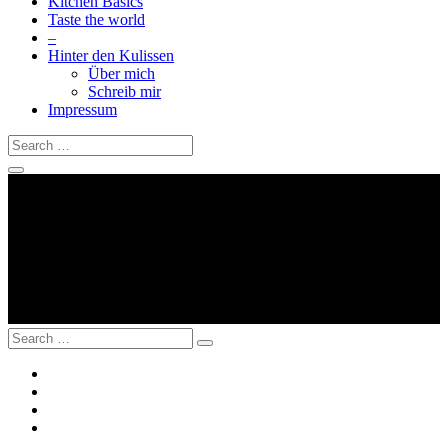
Kitchen Basics
Taste the world
–
Hinter den Kulissen
Über mich
Schreib mir
Impressum