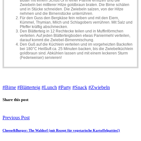
Butter mit einem Schuß Öl in einer Pfanne erhitzen und die
Zwiebeln bei mittlerer Hitze goldbraun braten. Die Birne schälen
und in Stücke schneiden. Die Zwiebeln salzen, von der Hitze
nehmen und die Birnenstücke unterrühren.
Für den Guss den Bergkäse fein reiben und mit den Eiern,
Kümmel, Thymian, Milch und Schlagobers verrühren. Mit Salz und
Pfeffer kräftig abschmecken.
Den Blätterteig in 12 Rechtecke teilen und in Muffinförmchen
verteilen. Auf jeden Blätterteigboden etwas Paniermehl verteilen,
darauf kommt die Zwiebel-Birnenmischung.
Den Guß auf die Küchlein verteilen und im vorgeheizten Backofen
bei 180°C Heißluft ca. 25 Minuten backen, bis die Zwiebelküchlein
goldbraun sind. Abkühlen lassen und mit einem leckeren Sturm
(Federweiser) servieren!
#Birne
#Blätterteig
#Lunch
#Party
#Snack
#Zwiebeln
Share this post
Previous Post
Cheese&Burger: The Waldorf (mit Rezept für vegetarische Kartoffelpatties!)