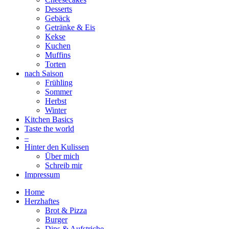
Desserts
Gebäck
Getränke & Eis
Kekse
Kuchen
Muffins
Torten
nach Saison
Frühling
Sommer
Herbst
Winter
Kitchen Basics
Taste the world
–
Hinter den Kulissen
Über mich
Schreib mir
Impressum
Home
Herzhaftes
Brot & Pizza
Burger
Dips & Aufstriche