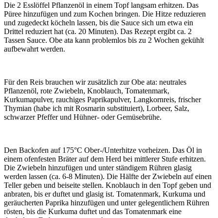
Die 2 Esslöffel Pflanzenöl in einem Topf langsam erhitzen. Das
Püree hinzufügen und zum Kochen bringen. Die Hitze reduzieren
und zugedeckt köcheln lassen, bis die Sauce sich um etwa ein
Drittel reduziert hat (ca. 20 Minuten). Das Rezept ergibt ca. 2
Tassen Sauce. Obe ata kann problemlos bis zu 2 Wochen gekühlt
aufbewahrt werden.
Für den Reis brauchen wir zusätzlich zur Obe ata: neutrales
Pflanzenöl, rote Zwiebeln, Knoblauch, Tomatenmark,
Kurkumapulver, rauchiges Paprikapulver, Langkornreis, frischer
Thymian (habe ich mit Rosmarin substituiert), Lorbeer, Salz,
schwarzer Pfeffer und Hühner- oder Gemüsebrühe.
Den Backofen auf 175°C Ober-/Unterhitze vorheizen. Das Öl in
einem ofenfesten Bräter auf dem Herd bei mittlerer Stufe erhitzen.
Die Zwiebeln hinzufügen und unter ständigem Rühren glasig
werden lassen (ca. 6-8 Minuten). Die Hälfte der Zwiebeln auf einen
Teller geben und beiseite stellen. Knoblauch in den Topf geben und
anbraten, bis er duftet und glasig ist. Tomatenmark, Kurkuma und
geräucherten Paprika hinzufügen und unter gelegentlichem Rühren
rösten, bis die Kurkuma duftet und das Tomatenmark eine