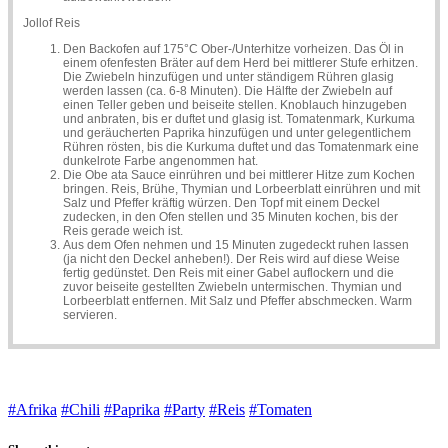
Jollof Reis
Den Backofen auf 175°C Ober-/Unterhitze vorheizen. Das Öl in
einem ofenfesten Bräter auf dem Herd bei mittlerer Stufe erhitzen.
Die Zwiebeln hinzufügen und unter ständigem Rühren glasig
werden lassen (ca. 6-8 Minuten). Die Hälfte der Zwiebeln auf
einen Teller geben und beiseite stellen. Knoblauch hinzugeben
und anbraten, bis er duftet und glasig ist. Tomatenmark, Kurkuma
und geräucherten Paprika hinzufügen und unter gelegentlichem
Rühren rösten, bis die Kurkuma duftet und das Tomatenmark eine
dunkelrote Farbe angenommen hat.
Die Obe ata Sauce einrühren und bei mittlerer Hitze zum Kochen
bringen. Reis, Brühe, Thymian und Lorbeerblatt einrühren und mit
Salz und Pfeffer kräftig würzen. Den Topf mit einem Deckel
zudecken, in den Ofen stellen und 35 Minuten kochen, bis der
Reis gerade weich ist.
Aus dem Ofen nehmen und 15 Minuten zugedeckt ruhen lassen
(ja nicht den Deckel anheben!). Der Reis wird auf diese Weise
fertig gedünstet. Den Reis mit einer Gabel auflockern und die
zuvor beiseite gestellten Zwiebeln untermischen. Thymian und
Lorbeerblatt entfernen. Mit Salz und Pfeffer abschmecken. Warm
servieren.
#Afrika
#Chili
#Paprika
#Party
#Reis
#Tomaten