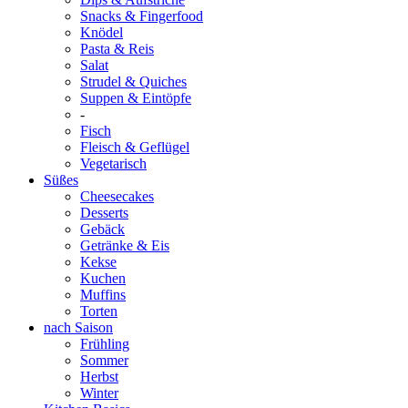
Snacks & Fingerfood
Knödel
Pasta & Reis
Salat
Strudel & Quiches
Suppen & Eintöpfe
-
Fisch
Fleisch & Geflügel
Vegetarisch
Süßes
Cheesecakes
Desserts
Gebäck
Getränke & Eis
Kekse
Kuchen
Muffins
Torten
nach Saison
Frühling
Sommer
Herbst
Winter