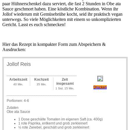
paar Hühnerschenkel dazu serviert, die fast 2 Stunden in Obe ata
Sauce geschmort haben. Eine köstliche Kombination. Wenn ihr
Jollof wiederum mit Gemüsebrühe kocht, seid ihr praktisch vegan
unterwegs. So viele Möglichkeiten mit einem so unkomplizierten
Gericht. Lasst es euch schmecken!
Hier das Rezept in kompakter Form zum Abspeichern &
Ausdrucken:
Jollof Reis
Arbeitszeit
Kochzeit
Zeit
insgesamt
40 Min.
35 Min.
Drucken
1 Std. 15 Min.
Portionen:
4-6
Zutaten
Obe ata Sauce
1 Dose geschälte Tomaten im eigenen Saft (ca. 400g)
1 rote Paprika, entkernt und grob zerkleinert
½ rote Zwiebel, geschält und grob zerkleinert