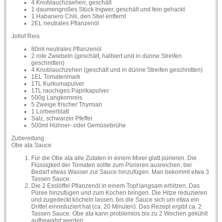
4 Knoblauchzaehen, geschält
1 daumengroßes Stück Ingwer, geschält und fein gehackt
1 Habanero Chili, den Stiel entfernt
2EL neutrales Pflanzenöl
Jollof Reis
80ml neutrales Pflanzenöl
2 rote Zwiebeln (geschält, halbiert und in dünne Streifen
geschnitten)
4 Knoblauchzehen (geschält und in dünne Streifen geschnitten)
1EL Tomatenmark
1TL Kurkumapulver
1TL rauchiges Paprikapulver
500g Langkornreis
5 Zweige frischer Thymian
1 Lorbeerblatt
Salz, schwarzer Pfeffer
500ml Hühner- oder Gemüsebrühe
Zubereitung
Obe ata Sauce
Für die Obe ata alle Zutaten in einem Mixer glatt pürieren. Die
Flüssigkeit der Tomaten sollte zum Pürieren ausreichen, bei
Bedarf etwas Wasser zur Sauce hinzufügen. Man bekommt etwa 3
Tassen Sauce.
Die 2 Esslöffel Pflanzenöl in einem Topf langsam erhitzen. Das
Püree hinzufügen und zum Kochen bringen. Die Hitze reduzieren
und zugedeckt köcheln lassen, bis die Sauce sich um etwa ein
Drittel einreduziert hat (ca. 20 Minuten). Das Rezept ergibt ca. 2
Tassen Sauce. Obe ata kann problemlos bis zu 2 Wochen gekühlt
aufbewahrt werden.