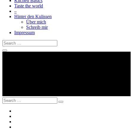
Kitchen Basics
Taste the world
–
Hinter den Kulissen
Über mich
Schreib mir
Impressum