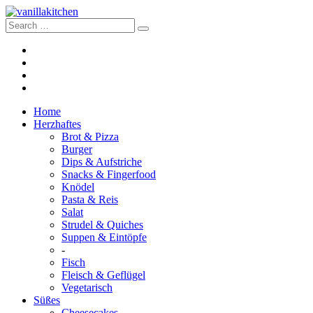
Home
Herzhaftes
Brot & Pizza
Burger
Dips & Aufstriche
Snacks & Fingerfood
Knödel
Pasta & Reis
Salat
Strudel & Quiches
Suppen & Eintöpfe
-
Fisch
Fleisch & Geflügel
Vegetarisch
Süßes
Cheesecakes