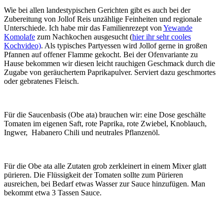
Wie bei allen landestypischen Gerichten gibt es auch bei der
Zubereitung von Jollof Reis unzählige Feinheiten und regionale
Unterschiede. Ich habe mir das Familienrezept von
Yewande
Komolafe
zum Nachkochen ausgesucht (
hier ihr sehr cooles
Kochvideo)
. Als typisches Partyessen wird Jollof gerne in großen
Pfannen auf offener Flamme gekocht. Bei der Ofenvariante zu
Hause bekommen wir diesen leicht rauchigen Geschmack durch die
Zugabe von geräuchertem Paprikapulver. Serviert dazu geschmortes
oder gebratenes Fleisch.
Für die Saucenbasis (Obe ata) brauchen wir: eine Dose geschälte
Tomaten im eigenen Saft, rote Paprika, rote Zwiebel, Knoblauch,
Ingwer, Habanero Chili und neutrales Pflanzenöl.
Für die Obe ata alle Zutaten grob zerkleinert in einem Mixer glatt
pürieren. Die Flüssigkeit der Tomaten sollte zum Pürieren
ausreichen, bei Bedarf etwas Wasser zur Sauce hinzufügen. Man
bekommt etwa 3 Tassen Sauce.