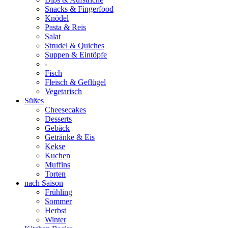
Snacks & Fingerfood
Knödel
Pasta & Reis
Salat
Strudel & Quiches
Suppen & Eintöpfe
-
Fisch
Fleisch & Geflügel
Vegetarisch
Süßes
Cheesecakes
Desserts
Gebäck
Getränke & Eis
Kekse
Kuchen
Muffins
Torten
nach Saison
Frühling
Sommer
Herbst
Winter