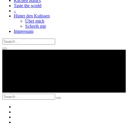
Kitchen Basics
Taste the world
–
Hinter den Kulissen
Über mich
Schreib mir
Impressum