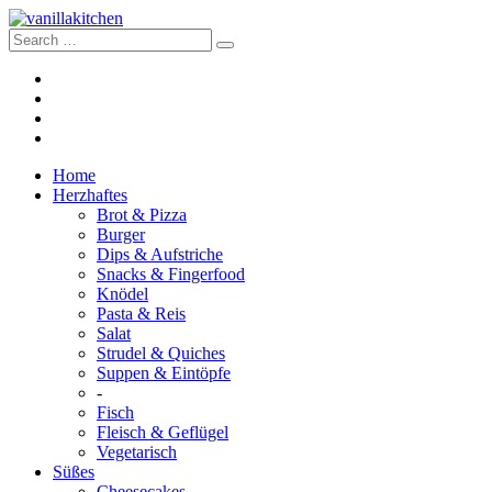
Home
Herzhaftes
Brot & Pizza
Burger
Dips & Aufstriche
Snacks & Fingerfood
Knödel
Pasta & Reis
Salat
Strudel & Quiches
Suppen & Eintöpfe
-
Fisch
Fleisch & Geflügel
Vegetarisch
Süßes
Cheesecakes