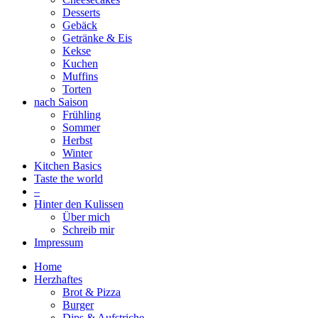
Desserts
Gebäck
Getränke & Eis
Kekse
Kuchen
Muffins
Torten
nach Saison
Frühling
Sommer
Herbst
Winter
Kitchen Basics
Taste the world
–
Hinter den Kulissen
Über mich
Schreib mir
Impressum
Home
Herzhaftes
Brot & Pizza
Burger
Dips & Aufstriche