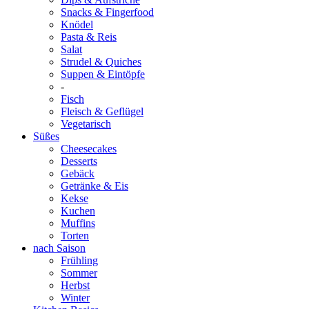
Snacks & Fingerfood
Knödel
Pasta & Reis
Salat
Strudel & Quiches
Suppen & Eintöpfe
-
Fisch
Fleisch & Geflügel
Vegetarisch
Süßes
Cheesecakes
Desserts
Gebäck
Getränke & Eis
Kekse
Kuchen
Muffins
Torten
nach Saison
Frühling
Sommer
Herbst
Winter