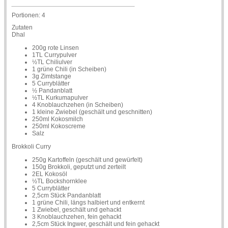
Portionen:
4
Zutaten
Dhal
200g rote Linsen
1TL Currypulver
½TL Chiliulver
1 grüne Chili (in Scheiben)
3g Zimtstange
5 Curryblätter
½ Pandanblatt
½TL Kurkumapulver
4 Knoblauchzehen (in Scheiben)
1 kleine Zwiebel (geschält und geschnitten)
250ml Kokosmilch
250ml Kokoscreme
Salz
Brokkoli Curry
250g Kartoffeln (geschält und gewürfelt)
150g Brokkoli, geputzt und zerteilt
2EL Kokosöl
½TL Bockshornklee
5 Curryblätter
2,5cm Stück Pandanblatt
1 grüne Chili, längs halbiert und entkernt
1 Zwiebel, geschält und gehackt
3 Knoblauchzehen, fein gehackt
2,5cm Stück Ingwer, geschält und fein gehackt