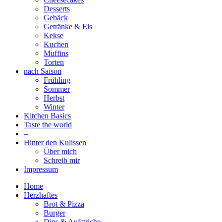
Desserts
Gebäck
Getränke & Eis
Kekse
Kuchen
Muffins
Torten
nach Saison
Frühling
Sommer
Herbst
Winter
Kitchen Basics
Taste the world
–
Hinter den Kulissen
Über mich
Schreib mir
Impressum
Home
Herzhaftes
Brot & Pizza
Burger
Dips & Aufstriche