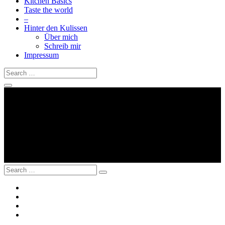
Kitchen Basics
Taste the world
–
Hinter den Kulissen
Über mich
Schreib mir
Impressum