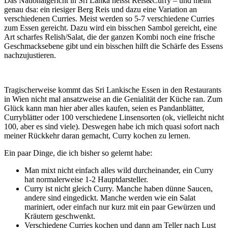
Das Nationalgericht in Sri Lanka heisst Reis&Curry – und meint
genau dsa: ein riesiger Berg Reis und dazu eine Variation an
verschiedenen Curries. Meist werden so 5-7 verschiedene Curries
zum Essen gereicht. Dazu wird ein bisschen Sambol gereicht, eine
Art scharfes Relish/Salat, die der ganzen Kombi noch eine frische
Geschmacksebene gibt und ein bisschen hilft die Schärfe des Essens
nachzujustieren.
Tragischerweise kommt das Sri Lankische Essen in den Restaurants
in Wien nicht mal ansatzweise an die Genialität der Küche ran. Zum
Glück kann man hier aber alles kaufen, seien es Pandanblätter,
Curryblätter oder 100 verschiedene Linsensorten (ok, vielleicht nicht
100, aber es sind viele). Deswegen habe ich mich quasi sofort nach
meiner Rückkehr daran gemacht, Curry kochen zu lernen.
Ein paar Dinge, die ich bisher so gelernt habe:
Man mixt nicht einfach alles wild durcheinander, ein Curry
hat normalerweise 1-2 Hauptdarsteller.
Curry ist nicht gleich Curry. Manche haben dünne Saucen,
andere sind eingedickt. Manche werden wie ein Salat
mariniert, oder einfach nur kurz mit ein paar Gewürzen und
Kräutern geschwenkt.
Verschiedene Curries kochen und dann am Teller nach Lust