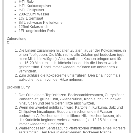
½TL Salz
½TL Kurkumapulver
¼TL Chilipulver
200-250ml Wasser
1½TL Senfsaat
½TL schwarze Pfefferkörner
125ml Kokosmilch
1EL ungekochter Reis
Zubereitung
Dhal
Die Linsen zusammen mit allen Zutaten, außer der Kokoscreme, in
einen Topf geben. Die Milch sollte alle Zutaten gut bedecken (ggf.
mehr Milch hinzufügen). Alles sanft zum Kochen bringen und für
ca. 15-20 Minuten leicht köcheln lassen, bis die Linsen weich
gekocht sind. Dabei immer wieder umrühren um anbrennen zu
verhindern.
Zum Schluss die Kokoscreme unterrühren. Den Dhal nochmals
aufkochen, dann von der Hitze nehmen.
Brokkoli Curry
Das Öl in einem Topf erhitzen. Bockshornkleesamen, Curryblätter,
Pandanblatt, grüne Chili, Zwiebelwürfel, Knoblauch und Ingwer
hinzufügen und bei mittlerer Hitze anschwitzen.
Wenn der Zwiebel goldbraun wird, Kartoffeln, Kurkuma, Salz und
Chilipulver hinzufügen. Gut durchmischen und mit Wasser
bedecken. Aufkochen und bei mittlerer Hitze kochen lassen, bis
die Kartoffeln beginnen weich zu werden (ca. 12-15 Minuten).
Immer wieder mal umrühren.
Währenddessen Senfsaat und Pfefferkörner mithilfe eines Mörsers
zerstampfen. Den Reis in einer kleinen, trockenen Pfanne