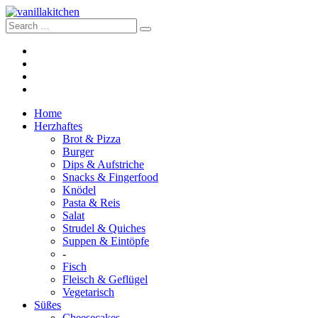
Home
Herzhaftes
Brot & Pizza
Burger
Dips & Aufstriche
Snacks & Fingerfood
Knödel
Pasta & Reis
Salat
Strudel & Quiches
Suppen & Eintöpfe
-
Fisch
Fleisch & Geflügel
Vegetarisch
Süßes
Cheesecakes